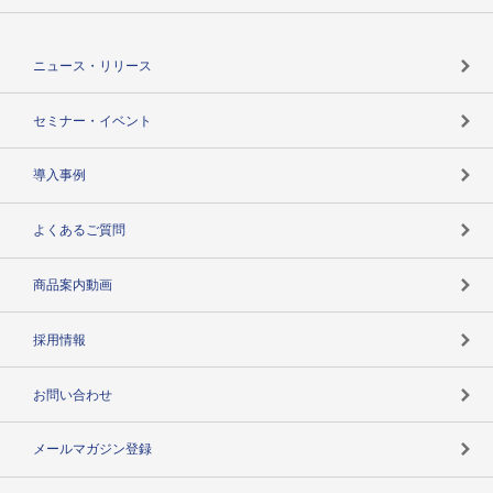
役割で探す
TSR-PLUSトップ
支社店一覧
ニュース・リリース
失敗しない与信管理とは
決算情報
セミナー・イベント
海外取引のノウハウ
パートナー体制
導入事例
企業データの有効活用
マルチステークホルダー
よくあるご質問
コンプライアンスチェック
商品案内動画
用語辞典
採用情報
お問い合わせ
メールマガジン登録