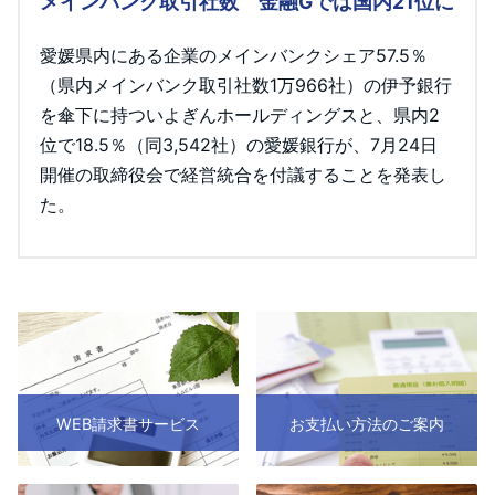
メインバンク取引社数 金融Gでは国内21位に
愛媛県内にある企業のメインバンクシェア57.5％
（県内メインバンク取引社数1万966社）の伊予銀行
を傘下に持ついよぎんホールディングスと、県内2
位で18.5％（同3,542社）の愛媛銀行が、7月24日
開催の取締役会で経営統合を付議することを発表し
た。
WEB請求書サービス
お支払い方法のご案内