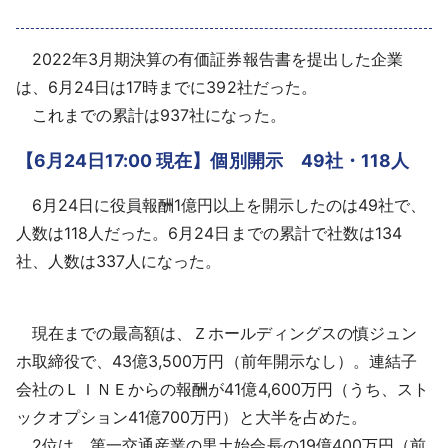
採用情報
2022年3月期決算の有価証券報告書を提出した企業
よくあるご質問
は、6月24日は17時までに392社だった。
これまでの累計は937社になった。
English
【6月24日17:00 現在】個別開示 49社・118人
6月24日に役員報酬1億円以上を開示したのは49社で、
人数は118人だった。6月24日までの累計で社数は134
社、人数は337人になった。
現在までの最高額は、Ｚホールディングスの慎ジュン
ホ取締役で、43億3,500万円（前年開示なし）。連結子
会社のＬＩＮＥからの報酬が41億4,600万円（うち、スト
ックオプション41億700万円）と大半を占めた。
2位は、第一交通産業の黒土始会長の19億400万円（前