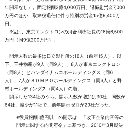
年開示なし）。固定報酬2億4,000万円、退職慰労金7,000
万円のほか、取締役退任に伴う特別功労金15億9,400万
円。
3位は、東京エレクトロンの河合利樹社長の16億6,500
万円（同9億200万円）。
開示人数の最多は日立製作所の18人（前年15人）。以
下、三井物産が9人（同9人）、8人が東京エレクトロン
（同8人）とバンダイナムコホールディングス（同6
人）、7人がＳＯＭＰＯホールディングス（同6人）と野
村ホールディングス（同4人）の順。
開示した134社のうち、開示人数が増加は30社、同数が
64社、減少が11社で、前年開示ゼロが29社だった。
※
役員報酬1億円以上の開示は、「改正企業内容等の
開示に関する内閣府令」に基づき、2010年3月期決