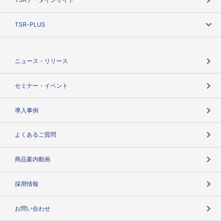
創業のあゆみ
ニーズで探す
TSR-PLUS
TSRのCSR
役割で探す
TSR-PLUSトップ
支社店一覧
ニュース・リリース
失敗しない与信管理とは
決算情報
セミナー・イベント
海外取引のノウハウ
パートナー体制
導入事例
企業データの有効活用
マルチステークホルダー
よくあるご質問
コンプライアンスチェック
商品案内動画
用語辞典
採用情報
お問い合わせ