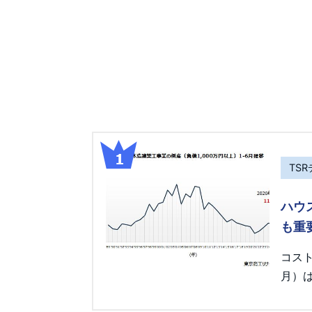
TS
ハウ
も重
コス
月）は