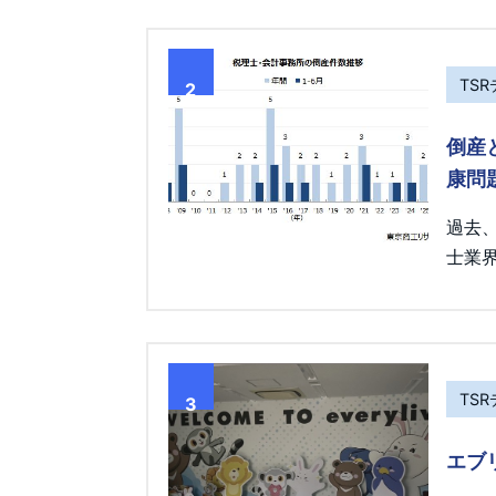
TS
2
倒産
康問
過去
士業界
TS
3
エブ