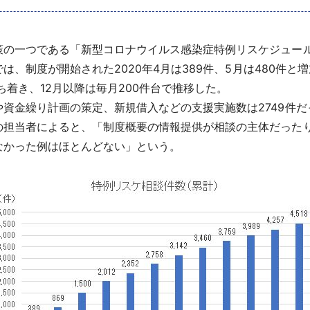
の一つである「新型コロナウイルス感染症特例リスケジュール」
では、制度が開始された2020年4月は389件、5月は480件
ち着き、12月以降は毎月200件台で推移した。
資金繰り計画の策定、新規借入などの支援実施数は2749件だ
の担当者によると、「制度概要の情報提供が相談の主体だった
なかった例はほとんどない」という。