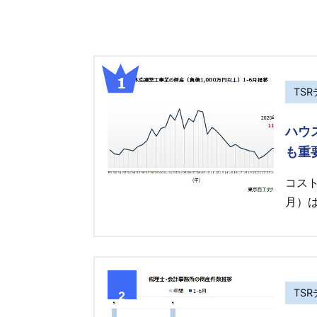
TS
ハウ
も重
コス
月）は
TS
2