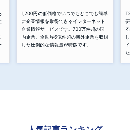
あ
1,200円の低価格でいつでもどこでも簡単
T
丈
に企業情報を取得できるインターネット
要
」
企業情報サービスです。700万件超の国
る
こ
内企業、全世界6億件超の海外企業を収録
し
ー
した圧倒的な情報量が特徴です。
イ
た
人気記事ランキング