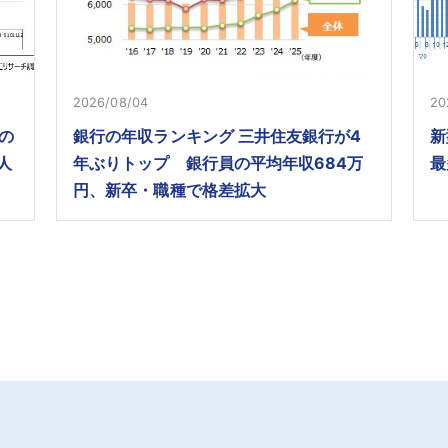
2026/08/04
20
の
銀行の年収ランキング 三井住友銀行が4
新
人
年ぶりトップ 銀行員の平均年収684万
最
円、新卒・職種で格差拡大