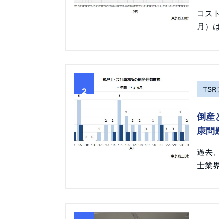
コス
月）は
TS
2
倒産
康問
過去
士業界