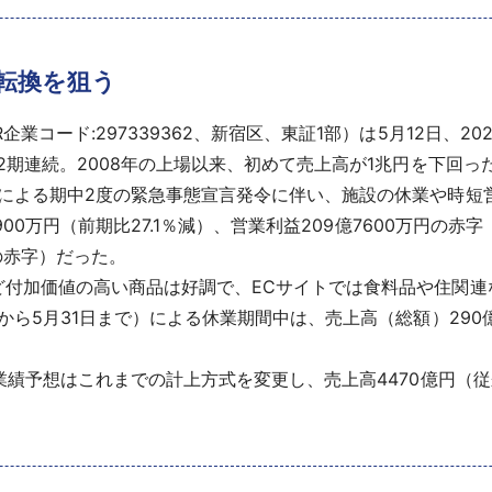
字転換を狙う
コード:297339362、新宿区、東証1部）は5月12日、20
2期連続。2008年の上場以来、初めて売上高が1兆円を下回っ
による期中2度の緊急事態宣言発令に伴い、施設の休業や時短
900万円（前期比27.1％減）、営業利益209億7600万円の赤
円の赤字）だった。
付加価値の高い商品は好調で、ECサイトでは食料品や住関連
から5月31日まで）による休業期間中は、売上高（総額）290
績予想はこれまでの計上方式を変更し、売上高4470億円（従