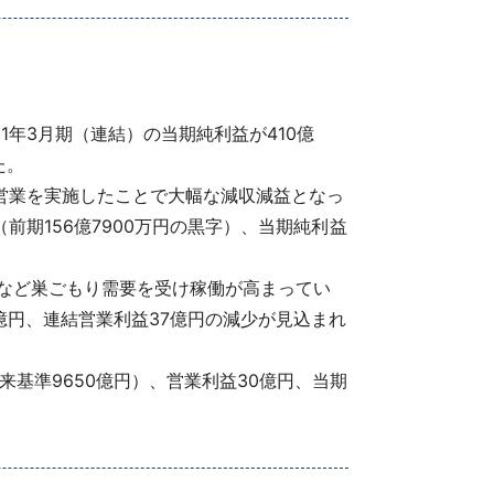
21年3月期（連結）の当期純利益が410億
た。
営業を実施したことで大幅な減収減益となっ
字（前期156億7900万円の黒字）、当期純利益
など巣ごもり需要を受け稼働が高まってい
億円、連結営業利益37億円の減少が見込まれ
来基準9650億円）、営業利益30億円、当期