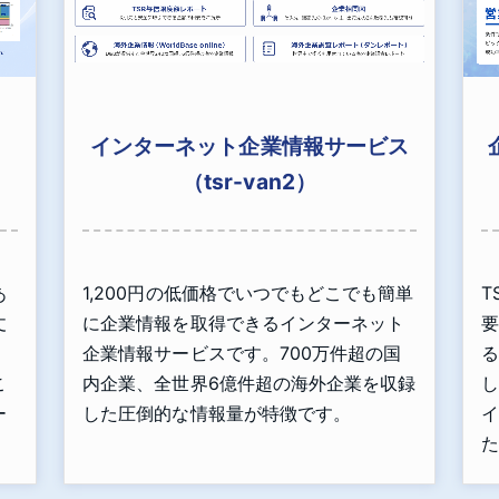
インターネット企業情報サービス
（tsr-van2）
あ
1,200円の低価格でいつでもどこでも簡単
T
丈
に企業情報を取得できるインターネット
要
」
企業情報サービスです。700万件超の国
る
こ
内企業、全世界6億件超の海外企業を収録
し
ー
した圧倒的な情報量が特徴です。
イ
た