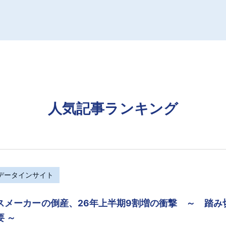
人気記事ランキング
Rデータインサイト
スメーカーの倒産、26年上半期9割増の衝撃 ～ 踏
要 ～