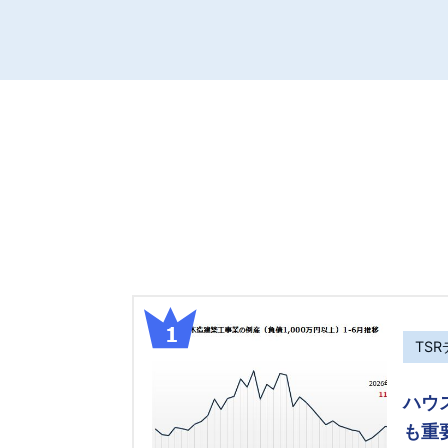
TS
ハウ
も重