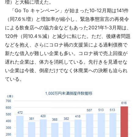
増）と大幅に増えた。
「Go To キャンペーン」が始まった10-12月期は141件
（同7.6％増）と増加率が縮小し、緊急事態宣言の再発令
による飲食店への協力金などもあった2021年1-3月期は、
120件（同10.4％減）と減少に転じた。ただ、後継者問題
などを抱え、さらにコロナ禍の支援策による過剰債務で
新たな借入が難しい企業も多い。コロナ禍で売上回復が
遅れた企業は、体力を消耗している。先行きを見通せな
い企業は今後、倒産だけでなく休廃業への決断も迫られ
ている。