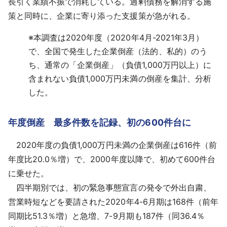
長引く業績不振で消耗している。過剰債務を解消する施
策と同時に、企業に寄り添った支援策が急がれる。
※
本調査は2020年度（2020年4月-2021年3月）
で、全国で発生した企業倒産（法的、私的）のう
ち、通常の「企業倒産」（負債1,000万円以上）に
含まれない負債1,000万円未満の倒産を集計、分析
した。
年度倒産 最多件数を記録、初の600件台に
2020年度の負債1,000万円未満の企業倒産は616件（前
年度比20.0％増）で、2000年度以降で、初めて600件台
に乗せた。
四半期別では、初の緊急事態宣言の発令で外出自粛、
営業時短などを要請された2020年4-6月期は168件（前年
同期比51.3％増）と急増、7-9月期も187件（同36.4％