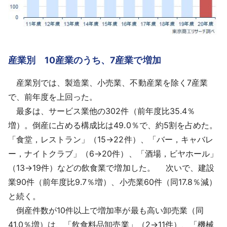
産業別 10産業のうち、7産業で増加
産業別では、製造業、小売業、不動産業を除く7産業
で、前年度を上回った。
最多は、サービス業他の302件（前年度比35.4％
増）。倒産に占める構成比は49.0％で、約5割を占めた。
「食堂，レストラン」（15→22件）、「バー，キャバレ
ー，ナイトクラブ」（6→20件）、「酒場，ビヤホール」
（13→19件）などの飲食業で増加した。 次いで、建設
業90件（前年度比9.7％増）、小売業60件（同17.8％減）
と続く。
倒産件数が10件以上で増加率が最も高い卸売業（同
41.0％増）は、「飲食料品卸売業」（2→11件）、「機械