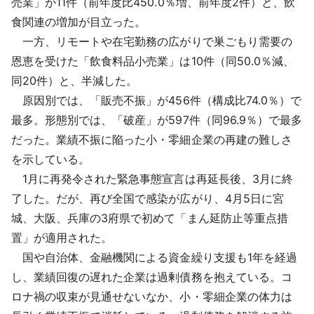
売業」が11件（前年度比450.0％増、前年度2件）と、飲
食関連の増加が目立った。
一方、リモートや在宅勤務の広がりで巣ごもり需要の
恩恵を受けた「飲食料品小売業」は10件（同50.0％減、
同20件）と、半減した。
原因別では、「販売不振」が456件（構成比74.0％）で
最多。形態別では、「破産」が597件（同96.9％）で最多
だった。業績不振に陥った小・零細企業の再建の難しさ
を示している。
1月に再発令された緊急事態宣言は再延長後、3月に終
了した。だが、再び全国で感染が広がり、4月5日に宮
城、大阪、兵庫の3府県で初めて「まん延防止等重点措
置」が適用された。
国や自治体、金融機関による資金繰り支援も1年を経過
し、業績回復の遅れた企業は過剰債務を抱えている。コ
ロナ禍の収束が見通せないなか、小・零細企業の体力は