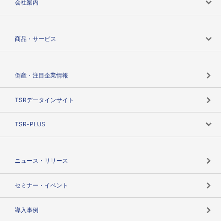
会社案内
会社案内トップ
商品・サービス
会社概要
カテゴリで探す
倒産・注目企業情報
TSRのビジョン
目的で探す
TSRデータインサイト
創業のあゆみ
ニーズで探す
TSR-PLUS
TSRのCSR
役割で探す
TSR-PLUSトップ
支社店一覧
ニュース・リリース
失敗しない与信管理とは
決算情報
セミナー・イベント
海外取引のノウハウ
パートナー体制
導入事例