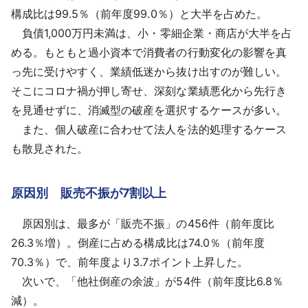
構成比は99.5％（前年度99.0％）と大半を占めた。
負債1,000万円未満は、小・零細企業・商店が大半を占
める。もともと過小資本で消費者の行動変化の影響を真
っ先に受けやすく、業績低迷から抜け出すのが難しい。
そこにコロナ禍が押し寄せ、深刻な業績悪化から先行き
を見通せずに、消滅型の破産を選択するケースが多い。
また、個人破産に合わせて法人を法的処理するケース
も散見された。
原因別 販売不振が7割以上
原因別は、最多が「販売不振」の456件（前年度比
26.3％増）。倒産に占める構成比は74.0％（前年度
70.3％）で、前年度より3.7ポイント上昇した。
次いで、「他社倒産の余波」が54件（前年度比6.8％
減）。