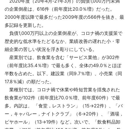
2020年度（20年4月‐21年3月）の負債1,000万円未満
採用情報
の企業倒産は、616件（前年度比20.0％増）だった。
2000年度以降で最多だった2009年度の566件を抜き、最
よくあるご質問
多記録を更新した。
負債1,000万円以上の企業倒産が、コロナ禍の支援策で
English
歴史的な低水準をたどるなか、業績改善の遅れた小・零
細企業の苦しい状況を浮き彫りにしている。
産業別では、飲食業を含む「サービス業他」が302件
（前年度比35.4％増）で最も多く、全体の49.0％とほぼ
半数を占めた。以下、建設業（同9.7％増）、小売業（同
17.8％減）の順だった。
業種別では、コロナ禍で休業や時短営業を揺曳された
飲食業が102件（前年度比70.0％増、前年度60件）で最
多。内訳は、 「食堂，レストラン」（15→22件）、「バ
ー，キャバレー，ナイトクラブ」（6→20件）、「酒場，
ビヤホール」（13→19件）など。次いで、「飲食料品卸