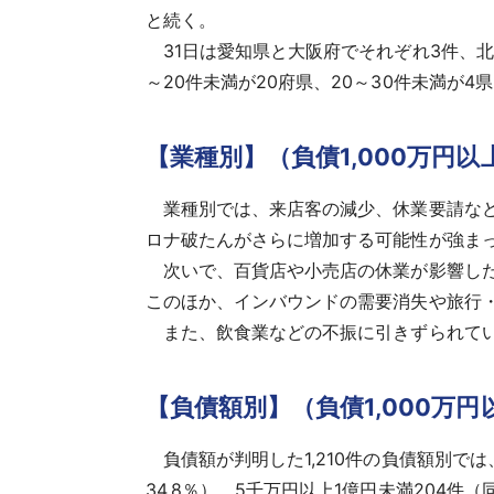
と続く。
31日は愛知県と大阪府でそれぞれ3件、北
～20件未満が20府県、20～30件未満が4
【業種別】（負債1,000万円以
業種別では、来店客の減少、休業要請など
ロナ破たんがさらに増加する可能性が強ま
次いで、百貨店や小売店の休業が影響した
このほか、インバウンドの需要消失や旅行・
また、飲食業などの不振に引きずられてい
【負債額別】（負債1,000万円
負債額が判明した1,210件の負債額別では、
34.8％）、5千万円以上1億円未満204件（同