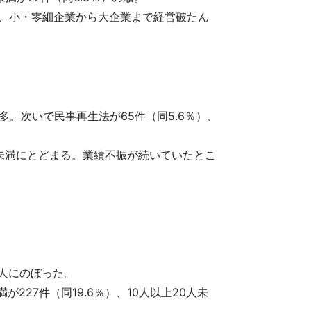
おり、小・零細企業から大企業まで経営破たん
最多。次いで民事再生法が65件（同5.6％）、
未満にとどまる。業績不振が続いていたとこ
9人にのぼった。
が227件（同19.6％）、10人以上20人未