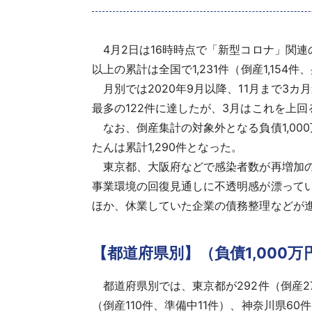
4月2日は16時時点で「新型コロナ」関連の経
以上の累計は全国で1,231件（倒産1,154
月別では2020年9月以降、11月まで3カ月
最多の122件に達したが、3月はこれを上回
なお、倒産集計の対象外となる負債1,000
たんは累計1,290件となった。
東京都、大阪府などで感染者数が再増加の
事業環境の回復見通しに不透明感が漂って
ほか、休業していた企業の債務整理などが
【都道府県別】（負債1,000万
都道府県別では、東京都が292件（倒産27
（倒産110件、準備中11件）、神奈川県60