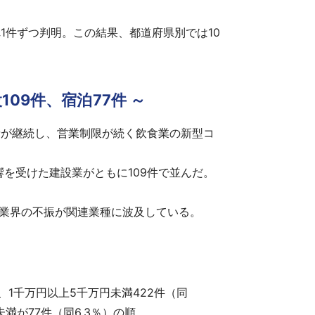
1件ずつ判明。この結果、都道府県別では10
109件、宿泊77件 ～
請が継続し、営業制限が続く飲食業の新型コ
を受けた建設業がともに109件で並んだ。
業界の不振が関連業種に波及している。
、1千万円以上5千万円未満422件（同
未満が77件（同6.3％）の順。