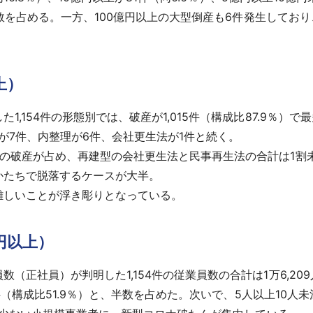
半数を占める。一方、100億円以上の大型倒産も6件発生して
上）
154件の形態別では、破産が1,015件（構成比87.9％）で
算が7件、内整理が6件、会社更生法が1件と続く。
の破産が占め、再建型の会社更生法と民事再生法の合計は1割
かたちで脱落するケースが大半。
しいことが浮き彫りとなっている。
円以上）
正社員）が判明した1,154件の従業員数の合計は1万6,20
（構成比51.9％）と、半数を占めた。次いで、5人以上10人未満