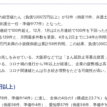
営破たん（負債1,000万円以上）が12件（倒産11件、弁護士
件、弁護士一任・準備中77件）となった。
連続で100件超え。12月、1月は2カ月連続で100件を下回っ
る139件と、月間最多件数を更新。4月も2日までに34件が判
万円未満の小規模倒産は累計59件判明。この結果、負債1,00
兆しをみせている。大阪府などでは「まん延防止等重点措置
いる。コロナ禍の進行から1年以上が経過し、企業の疲弊感は高
進み、コロナ関連破たんは引き続き増勢をたどる可能性が高い
円以上）
8件、準備中14件）に達し、全体の4分の1（構成比23.7％）
件（倒産56件、準備中4件）、愛知県57件（倒産56件、準備中