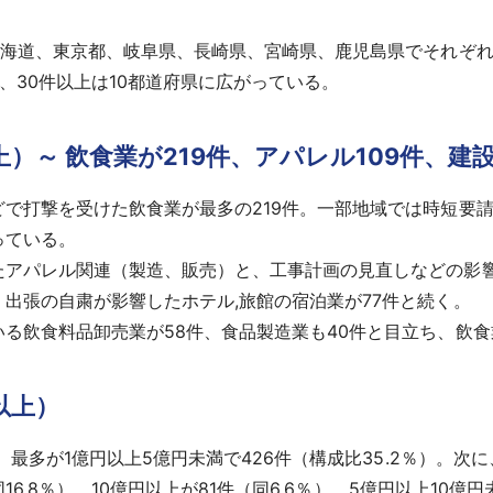
海道、東京都、岐阜県、長崎県、宮崎県、鹿児島県でそれぞれ
県、30件以上は10都道府県に広がっている。
上）～ 飲食業が219件、アパレル109件、建設
で打撃を受けた飲食業が最多の219件。一部地域では時短要
っている。
アパレル関連（製造、販売）と、工事計画の見直しなどの影響
出張の自粛が影響したホテル,旅館の宿泊業が77件と続く。
る飲食料品卸売業が58件、食品製造業も40件と目立ち、飲食
以上）
最多が1億円以上5億円未満で426件（構成比35.2％）。次に
16.8％）、10億円以上が81件（同6.6％）、5億円以上10億円