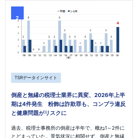
2
TSRデータインサイト
倒産と無縁の税理士業界に異変、2026年上半
期は4件発生 粉飾は詐欺罪も、コンプラ違反
と健康問題がリスクに
過去、税理士事務所の倒産は半年で、概ね1～2件に
とどまっていた。景気状況に相関せず、倒産と無縁