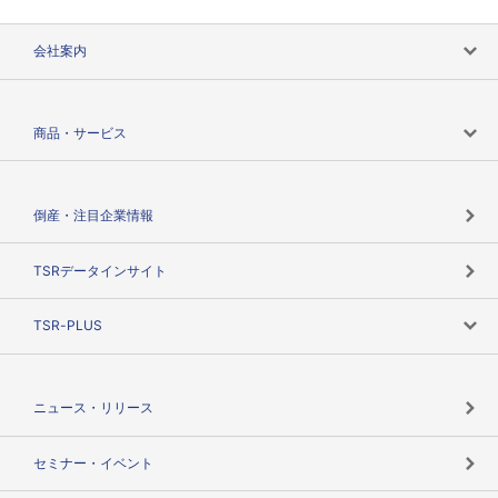
会社案内
会社案内トップ
商品・サービス
会社概要
カテゴリで探す
倒産・注目企業情報
TSRのビジョン
目的で探す
TSRデータインサイト
創業のあゆみ
ニーズで探す
TSR-PLUS
TSRのCSR
役割で探す
TSR-PLUSトップ
支社店一覧
ニュース・リリース
失敗しない与信管理とは
決算情報
セミナー・イベント