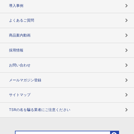
海外取引のノウハウ
パートナー体制
導入事例
企業データの有効活用
マルチステークホルダー
よくあるご質問
コンプライアンスチェック
商品案内動画
用語辞典
採用情報
お問い合わせ
メールマガジン登録
サイトマップ
TSRの名を騙る業者にご注意ください