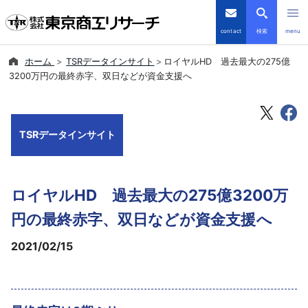
contact
検索
menu
ホーム
TSRデータインサイト
ロイヤルHD 過去最大の275億
倒産・注目企業情報
3200万円の最終赤字、双日などが資金支援へ
TSRデータインサイト
TSRデータインサイト
TSR-PLUS
優良企業サイト
ロイヤルHD 過去最大の275億3200万
会社案内
円の最終赤字、双日などが資金支援へ
2021/02/15
商品・サービス
導入事例