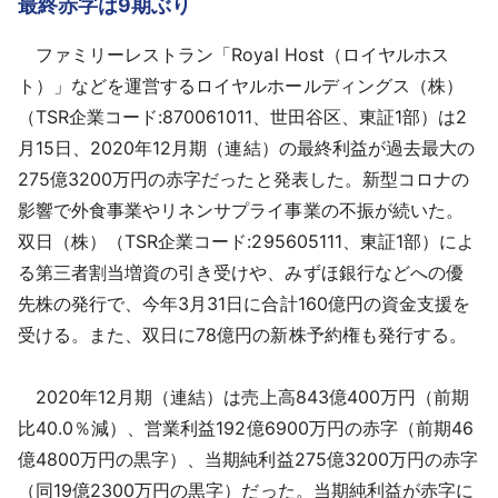
最終赤字は9期ぶり
採用情報
ファミリーレストラン「Royal Host（ロイヤルホス
よくあるご質問
ト）」などを運営するロイヤルホールディングス（株）
（TSR企業コード:870061011、世田谷区、東証1部）は2
English
月15日、2020年12月期（連結）の最終利益が過去最大の
275億3200万円の赤字だったと発表した。新型コロナの
影響で外食事業やリネンサプライ事業の不振が続いた。
双日（株）（TSR企業コード:295605111、東証1部）によ
る第三者割当増資の引き受けや、みずほ銀行などへの優
先株の発行で、今年3月31日に合計160億円の資金支援を
受ける。また、双日に78億円の新株予約権も発行する。
2020年12月期（連結）は売上高843億400万円（前期
比40.0％減）、営業利益192億6900万円の赤字（前期46
億4800万円の黒字）、当期純利益275億3200万円の赤字
（同19億2300万円の黒字）だった。当期純利益が赤字に