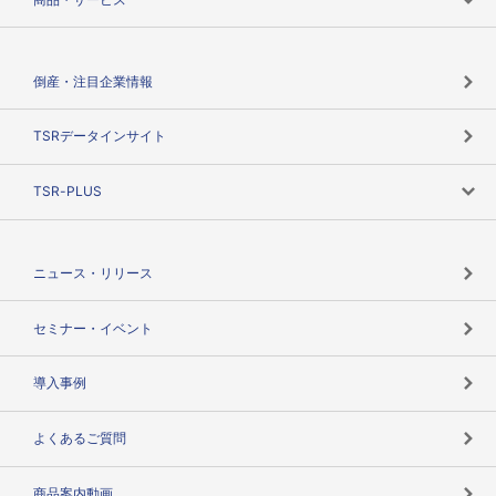
会社概要
カテゴリで探す
倒産・注目企業情報
TSRのビジョン
目的で探す
TSRデータインサイト
創業のあゆみ
ニーズで探す
TSR-PLUS
TSRのCSR
役割で探す
TSR-PLUSトップ
支社店一覧
ニュース・リリース
失敗しない与信管理とは
決算情報
セミナー・イベント
海外取引のノウハウ
パートナー体制
導入事例
企業データの有効活用
マルチステークホルダー
よくあるご質問
コンプライアンスチェック
商品案内動画