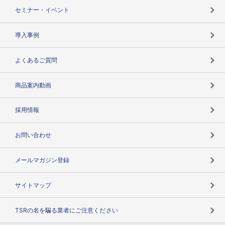
失敗しない与信管理とは
決算情報
セミナー・イベント
海外取引のノウハウ
パートナー体制
導入事例
企業データの有効活用
マルチステークホルダー
よくあるご質問
コンプライアンスチェック
商品案内動画
用語辞典
採用情報
お問い合わせ
メールマガジン登録
サイトマップ
TSRの名を騙る業者にご注意ください