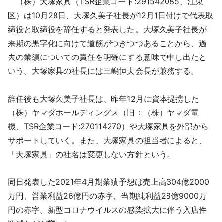
（株）大塚家具（TSR企業コード:291542085、江東
採用情報
区）は10月28日、大塚久美子社長が12月1日付けで代表取
締役と取締役を辞任すると発表した。大塚久美子社長が
よくあるご質問
来期の黒字化に向けて道筋がつきつつあることから、過
去の業績についての責任を明確にする意味で申し出たと
English
いう。大塚家具の社長には三嶋恒夫会長が兼務する。
辞任後も大塚久美子社長は、昨年12月に資本提携した
（株）ヤマダホールディングス（旧：（株）ヤマダ電
機、TSR企業コード:270114270）や大塚家具を外部から
サポートしていく。また、大塚家具の担当者によると、
「大塚家具」の社名は変更しない方針という。
同日発表した2021年4月期業績予想は売上高304億2000
万円、営業利益26億円の赤字、当期純利益28億9000万
円の赤字。新型コロナウイルスの感染拡大に伴う入店件