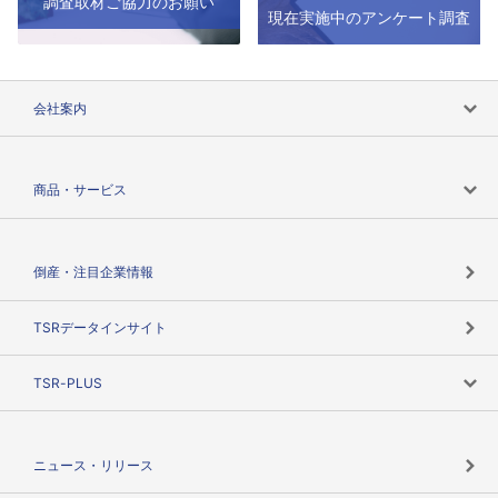
調査取材ご協力のお願い
現在実施中のアンケート調査
会社案内
会社案内トップ
商品・サービス
会社概要
カテゴリで探す
倒産・注目企業情報
TSRのビジョン
目的で探す
TSRデータインサイト
創業のあゆみ
ニーズで探す
TSR-PLUS
TSRのCSR
役割で探す
TSR-PLUSトップ
支社店一覧
ニュース・リリース