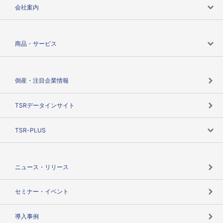
会社案内
会社案内トップ
商品・サービス
会社概要
カテゴリで探す
倒産・注目企業情報
TSRのビジョン
目的で探す
TSRデータインサイト
創業のあゆみ
ニーズで探す
TSR-PLUS
TSRのCSR
役割で探す
TSR-PLUSトップ
支社店一覧
ニュース・リリース
失敗しない与信管理とは
決算情報
セミナー・イベント
海外取引のノウハウ
パートナー体制
導入事例