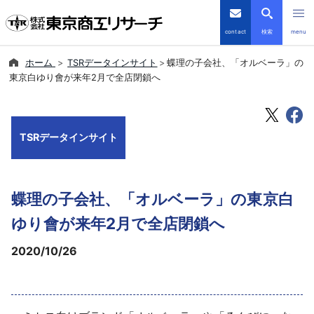
contact
検索
menu
ホーム
TSRデータインサイト
蝶理の子会社、「オルベーラ」の
倒産・注目企業情報
東京白ゆり會が来年2月で全店閉鎖へ
TSRデータインサイト
TSRデータインサイト
TSR-PLUS
優良企業サイト
蝶理の子会社、「オルベーラ」の東京白
会社案内
ゆり會が来年2月で全店閉鎖へ
2020/10/26
商品・サービス
導入事例