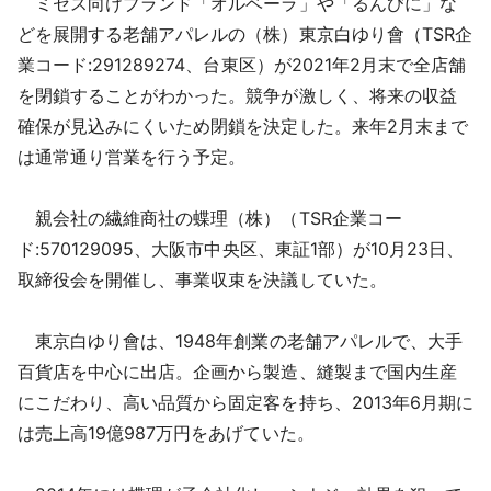
ミセス向けブランド「オルベーラ」や「るんびに」な
採用情報
どを展開する老舗アパレルの（株）東京白ゆり會（TSR企
業コード:291289274、台東区）が2021年2月末で全店舗
よくあるご質問
を閉鎖することがわかった。競争が激しく、将来の収益
確保が見込みにくいため閉鎖を決定した。来年2月末まで
English
は通常通り営業を行う予定。
親会社の繊維商社の蝶理（株）（TSR企業コー
ド:570129095、大阪市中央区、東証1部）が10月23日、
取締役会を開催し、事業収束を決議していた。
東京白ゆり會は、1948年創業の老舗アパレルで、大手
百貨店を中心に出店。企画から製造、縫製まで国内生産
にこだわり、高い品質から固定客を持ち、2013年6月期に
は売上高19億987万円をあげていた。