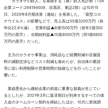
「カラオケの鉄人」を展開する（株）鉄人化計画（TSR
採用情報
企業コード:294194509、目黒区、東証2部）は10月15
日、2020年8月期決算（連結）を発表した。「新型コロ
よくあるご質問
ナウイルス」の影響などで、売上高は55億3200万円（前
年比22.8％減）、営業利益▲8億1500万円（前年2億300
English
万円の黒字）、当期純利益▲15億8000万円（同1億6800
万円の黒字）だった。
主力のカラオケ事業は、消耗品など経費削減や店舗賃
料の減額交渉などコスト削減も進めたが、自治体の要請
等に従い利用制限や営業時間の短縮などを行ったことが
響いた。
業績悪化から継続企業の前提に重要な疑義が生じてい
るとしたが、2021年3月に返済期日が到来するすべての借
入金のタームローン契約を締結したほか、10月に新規調