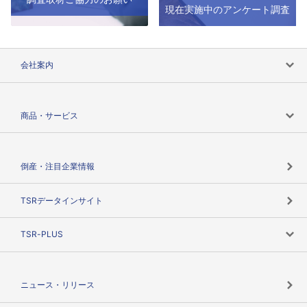
現在実施中のアンケート調査
会社案内
会社案内トップ
商品・サービス
会社概要
カテゴリで探す
倒産・注目企業情報
TSRのビジョン
目的で探す
TSRデータインサイト
創業のあゆみ
ニーズで探す
TSR-PLUS
TSRのCSR
役割で探す
TSR-PLUSトップ
支社店一覧
ニュース・リリース