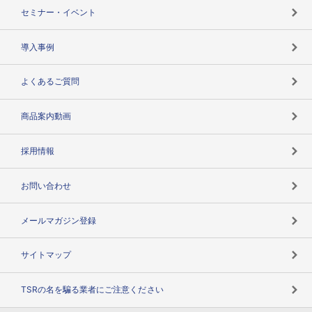
失敗しない与信管理とは
決算情報
セミナー・イベント
海外取引のノウハウ
パートナー体制
導入事例
企業データの有効活用
マルチステークホルダー
よくあるご質問
コンプライアンスチェック
商品案内動画
用語辞典
採用情報
お問い合わせ
メールマガジン登録
サイトマップ
TSRの名を騙る業者にご注意ください