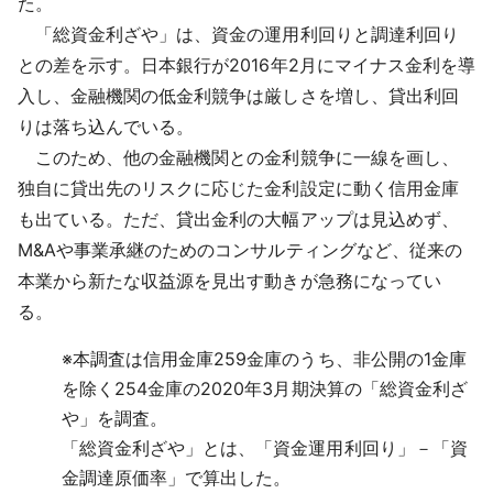
た。
「総資金利ざや」は、資金の運用利回りと調達利回り
との差を示す。日本銀行が2016年2月にマイナス金利を導
入し、金融機関の低金利競争は厳しさを増し、貸出利回
りは落ち込んでいる。
このため、他の金融機関との金利競争に一線を画し、
独自に貸出先のリスクに応じた金利設定に動く信用金庫
も出ている。ただ、貸出金利の大幅アップは見込めず、
M&Aや事業承継のためのコンサルティングなど、従来の
本業から新たな収益源を見出す動きが急務になってい
る。
※
本調査は信用金庫259金庫のうち、非公開の1金庫
を除く254金庫の2020年3月期決算の「総資金利ざ
や」を調査。
「総資金利ざや」とは、「資金運用利回り」－「資
金調達原価率」で算出した。