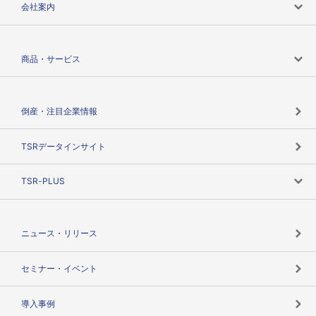
会社案内
会社案内トップ
商品・サービス
会社概要
カテゴリで探す
倒産・注目企業情報
TSRのビジョン
目的で探す
TSRデータインサイト
創業のあゆみ
ニーズで探す
TSR-PLUS
TSRのCSR
役割で探す
TSR-PLUSトップ
支社店一覧
ニュース・リリース
失敗しない与信管理とは
決算情報
セミナー・イベント
海外取引のノウハウ
パートナー体制
導入事例