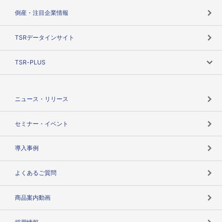
カテゴリで探す
倒産・注目企業情報
TSRのビジョン
目的で探す
TSRデータインサイト
創業のあゆみ
ニーズで探す
TSR-PLUS
TSRのCSR
役割で探す
TSR-PLUSトップ
支社店一覧
ニュース・リリース
失敗しない与信管理とは
決算情報
セミナー・イベント
海外取引のノウハウ
パートナー体制
導入事例
企業データの有効活用
マルチステークホルダー
よくあるご質問
コンプライアンスチェック
商品案内動画
用語辞典