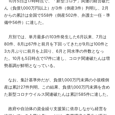
10月5日は17時時点で、「新型コロナ」関連の経営破た
採用情報
ん（負債1,000万円以上）が3件（倒産3件）判明し、2月
からの累計は全国で558件（倒産502件、弁護士一任・準
よくあるご質問
備中56件）に達した。
English
月別では、単月最多の103件発生した6月以来、7月は
80件、8月は67件と前月を下回ってきたが9月は100件と
3カ月ぶりに前月を上回り、6月と同水準の件数となっ
た。10月も5日時点で17件に達し、コロナ関連破たんは増
勢基調が鮮明となっている。
なお、集計基準外だが、負債1,000万円未満の小規模倒
産は累計27件判明。この結果、負債1,000万円未満を含め
た新型コロナウイルス関連破たんは累計585件に達した。
政府や自治体の資金繰り支援策に依存しながら経営を