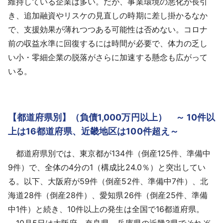
維持している企業は多い。だが、事業環境の悪化が長引
き、追加融資やリスケの見直しの時期に差し掛かるなか
で、支援効果が薄れつつある可能性は否めない。コロナ
前の収益水準に回復するには時間が必要で、体力の乏し
い小・零細企業の脱落がさらに加速する懸念も広がって
いる。
【都道府県別】（負債1,000万円以上） ～ 10件以
上は16都道府県、近畿地区は100件超え～
都道府県別では、東京都が134件（倒産125件、準備中
9件）で、全体の4分の1（構成比24.0％）と突出してい
る。以下、大阪府が59件（倒産52件、準備中7件）、北
海道28件（倒産28件）、愛知県26件（倒産25件、準備
中1件）と続き、10件以上の発生は全国で16都道府県。
10月5日は大阪府、奈良県、兵庫県の近畿3県でそれぞ