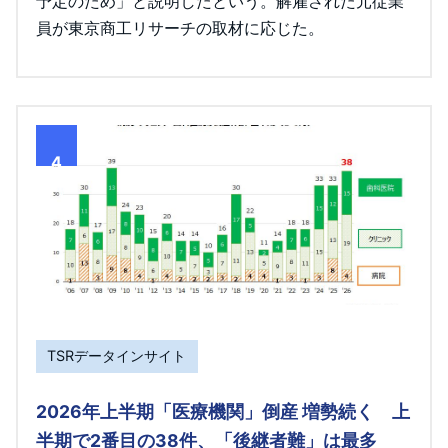
予定のため」と説明したという。解雇された元従業
員が東京商工リサーチの取材に応じた。
4
TSRデータインサイト
2026年上半期「医療機関」倒産 増勢続く 上
半期で2番目の38件、「後継者難」は最多