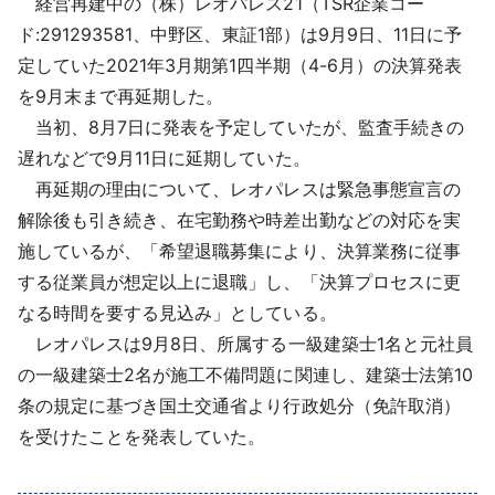
経営再建中の（株）レオパレス21（TSR企業コー
採用情報
ド:291293581、中野区、東証1部）は9月9日、11日に予
定していた2021年3月期第1四半期（4-6月）の決算発表
よくあるご質問
を9月末まで再延期した。
当初、8月7日に発表を予定していたが、監査手続きの
English
遅れなどで9月11日に延期していた。
再延期の理由について、レオパレスは緊急事態宣言の
解除後も引き続き、在宅勤務や時差出勤などの対応を実
施しているが、「希望退職募集により、決算業務に従事
する従業員が想定以上に退職」し、「決算プロセスに更
なる時間を要する見込み」としている。
レオパレスは9月8日、所属する一級建築士1名と元社員
の一級建築士2名が施工不備問題に関連し、建築士法第10
条の規定に基づき国土交通省より行政処分（免許取消）
を受けたことを発表していた。