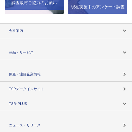
調査取材ご協力のお願い
現在実施中のアンケート調査
会社案内
会社案内トップ
商品・サービス
会社概要
カテゴリで探す
倒産・注目企業情報
TSRのビジョン
目的で探す
TSRデータインサイト
創業のあゆみ
ニーズで探す
TSR-PLUS
TSRのCSR
役割で探す
TSR-PLUSトップ
支社店一覧
ニュース・リリース