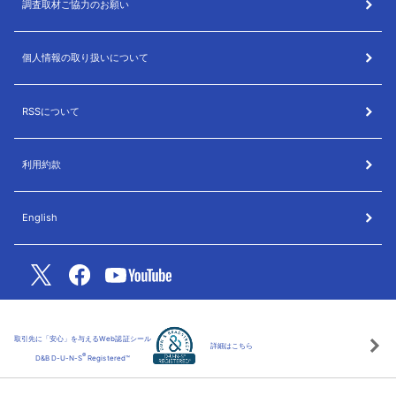
調査取材ご協力のお願い
個人情報の取り扱いについて
RSSについて
利用約款
English
取引先に「安心」を与えるWeb認証シール
詳細はこちら
®
D&B D-U-N-S
Registered™