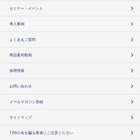
失敗しない与信管理とは
決算情報
セミナー・イベント
海外取引のノウハウ
パートナー体制
導入事例
企業データの有効活用
マルチステークホルダー
よくあるご質問
コンプライアンスチェック
商品案内動画
用語辞典
採用情報
お問い合わせ
メールマガジン登録
サイトマップ
TSRの名を騙る業者にご注意ください