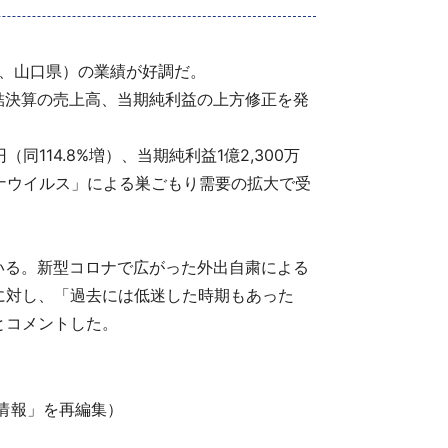
33、山口県）の業績が好調だ。
連結決算の売上高、当期純利益の上方修正を発
同114.8%増）、当期純利益1億2,300万
ナウイルス」による巣ごもり需要の拡大で受
いる。新型コロナで広がった外出自粛による
に対し、「過去には低迷した時期もあった
とコメントした。
T情報」を再編集）