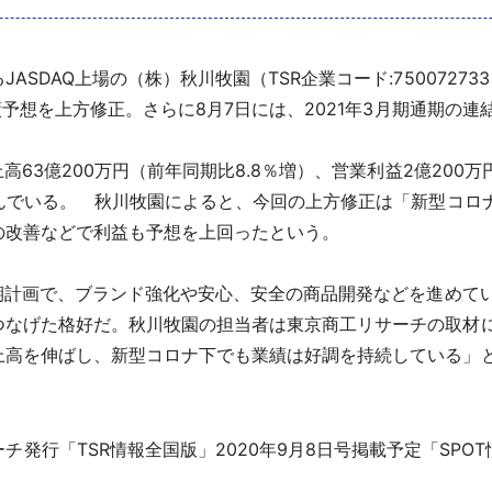
SDAQ上場の（株）秋川牧園（TSR企業コード:7500727
績予想を上方修正。さらに8月7日には、2021年3月期通期の
3億200万円（前年同期比8.8％増）、営業利益2億200万円（
込んでいる。 秋川牧園によると、今回の上方修正は「新型コロ
の改善などで利益も予想を上回ったという。
期計画で、ブランド強化や安心、安全の商品開発などを進めて
つなげた格好だ。秋川牧園の担当者は東京商工リサーチの取材
上高を伸ばし、新型コロナ下でも業績は好調を持続している」
チ発行「TSR情報全国版」2020年9月8日号掲載予定「SPO