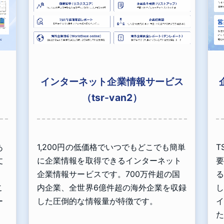
インターネット企業情報サービス
（tsr-van2）
あ
1,200円の低価格でいつでもどこでも簡単
T
丈
に企業情報を取得できるインターネット
要
」
企業情報サービスです。700万件超の国
る
こ
内企業、全世界6億件超の海外企業を収録
し
ー
した圧倒的な情報量が特徴です。
イ
た