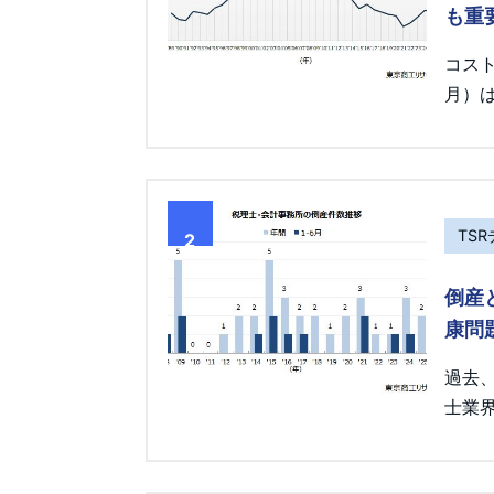
も重
コス
月）は
TS
2
倒産
康問
過去
士業界