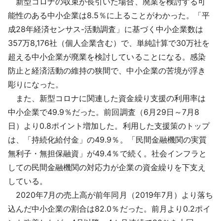
新型コロナの収束が長引いた場合、廃業を検討する可
採用情報
能性のある中小企業は8.5％に上ることがわかった。「平
成28年経済センサス-活動調査」に基づく中小企業数は
よくあるご質問
357万8,176社（個人企業含む）で、単純計算で30万社を
超える中小企業が廃業を検討していることになる。感染
English
防止と経済活動の維持の狭間で、中小企業の苦境が浮き
彫りになった。
また、新型コロナに関連した資金繰り支援の利用率は
中小企業で49.9％だった。前回調査（6月29日～7月8
日）より0.8ポイント増加した。利用した支援策のトップ
は、「持続化給付金」の49.9％。「民間金融機関の実質
無利子・無担保融資」が49.4％で続く。社会インフラと
しての民間金融機関の対応力が企業の資金繰りを下支え
している。
2020年7月の売上高が前年同月（2019年7月）より落ち
込んだ中小企業の割合は82.0％だった。前月より0.2ポイ