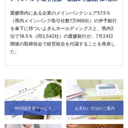
愛媛県内にある企業のメインバンクシェア57.5％
（県内メインバンク取引社数1万966社）の伊予銀行
を傘下に持ついよぎんホールディングスと、県内2
位で18.5％（同3,542社）の愛媛銀行が、7月24日
開催の取締役会で経営統合を付議することを発表し
た。
WEB請求書サービス
お支払い方法のご案内