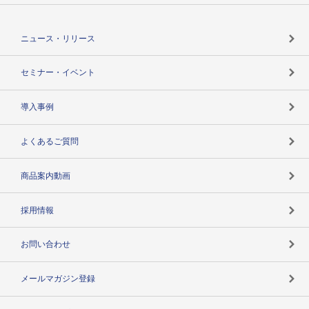
役割で探す
TSR-PLUSトップ
支社店一覧
ニュース・リリース
失敗しない与信管理とは
決算情報
セミナー・イベント
海外取引のノウハウ
パートナー体制
導入事例
企業データの有効活用
マルチステークホルダー
よくあるご質問
コンプライアンスチェック
商品案内動画
用語辞典
採用情報
お問い合わせ
メールマガジン登録