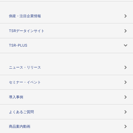
会社概要
カテゴリで探す
倒産・注目企業情報
TSRのビジョン
目的で探す
TSRデータインサイト
創業のあゆみ
ニーズで探す
TSR-PLUS
TSRのCSR
役割で探す
TSR-PLUSトップ
支社店一覧
ニュース・リリース
失敗しない与信管理とは
決算情報
セミナー・イベント
海外取引のノウハウ
パートナー体制
導入事例
企業データの有効活用
マルチステークホルダー
よくあるご質問
コンプライアンスチェック
商品案内動画