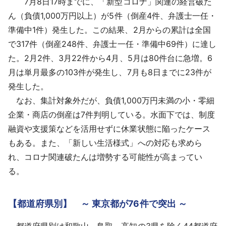
7月8日17時までに、「新型コロナ」関連の経営破た
採用情報
ん（負債1,000万円以上）が5件（倒産4件、弁護士一任・
準備中1件）発生した。この結果、2月からの累計は全国
よくあるご質問
で317件（倒産248件、弁護士一任・準備中69件）に達し
た。2月2件、3月22件から4月、5月は80件台に急増。6
English
月は単月最多の103件が発生し、7月も8日までに23件が
発生した。
なお、集計対象外だが、負債1,000万円未満の小・零細
企業・商店の倒産は7件判明している。水面下では、制度
融資や支援策などを活用せずに休業状態に陥ったケース
もある。また、「新しい生活様式」への対応も求めら
れ、コロナ関連破たんは増勢する可能性が高まってい
る。
【都道府県別】 ～ 東京都が76件で突出 ～
都道府県別は和歌山、鳥取、高知の3県を除く44都道府