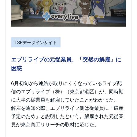
TSRデータインサイト
エブリライブの元従業員、「突然の解雇」に
困惑
6月初旬から連絡が取りにくくなっているライブ配
信のエブリライブ（株）（東京都港区）が、同時期
に大半の従業員を解雇していたことがわかった。
解雇を通知の際、エブリライブ側は従業員に「破産
予定のため」と説明したという。解雇された元従業
員が東京商工リサーチの取材に応じた。