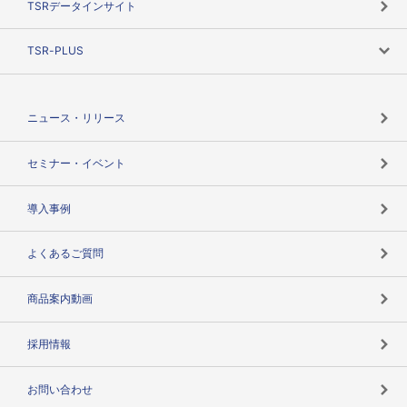
TSRデータインサイト
創業のあゆみ
ニーズで探す
TSR-PLUS
TSRのCSR
役割で探す
TSR-PLUSトップ
支社店一覧
ニュース・リリース
失敗しない与信管理とは
決算情報
セミナー・イベント
海外取引のノウハウ
パートナー体制
導入事例
企業データの有効活用
マルチステークホルダー
よくあるご質問
コンプライアンスチェック
商品案内動画
用語辞典
採用情報
お問い合わせ