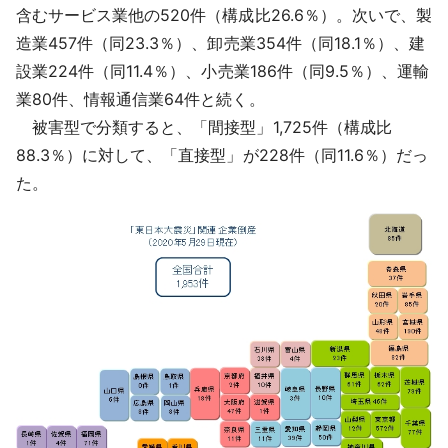
含むサービス業他の520件（構成比26.6％）。次いで、製
造業457件（同23.3％）、卸売業354件（同18.1％）、建
設業224件（同11.4％）、小売業186件（同9.5％）、運輸
業80件、情報通信業64件と続く。
被害型で分類すると、「間接型」1,725件（構成比
88.3％）に対して、「直接型」が228件（同11.6％）だっ
た。