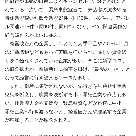
内旅行や出張の自粛によるキャンセルで、経営が圧迫さ
れている。次いで、緊急事態宣言で、来店客の減少や臨
時休業が響いた飲食業が21件（同13件、同8件）、アパレ
ル関連が19件（同10件、同9件）など、BtoC関連業種の
経営破たんが上位に並ぶ。
経営破たんの企業は、もともと人手不足や2019年10月
の消費増税などもあって苦戦を強いられ、厳しい資金繰
りを余儀なくされていた企業が多い。そこに新型コロナ
の感染拡大が、業績悪化に拍車を掛け、“最後の一押し”と
なって経営に行き詰まるケースが多い。
また、倒産に集計されないが、先行きを見通せず事業
継続を断念し、廃業を決断する小・零細企業や商店も多
い。休業協力金や支援金、緊急融資などが迅速に中小・
零細企業へ行き渡らないと、経営破たんや廃業する企業
が増加することが懸念される。