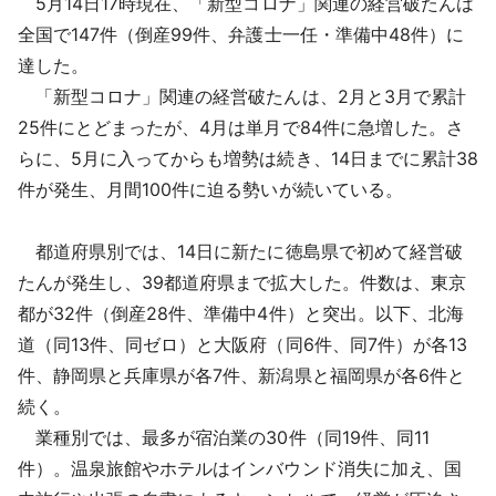
5月14日17時現在、「新型コロナ」関連の経営破たんは
採用情報
全国で147件（倒産99件、弁護士一任・準備中48件）に
達した。
よくあるご質問
「新型コロナ」関連の経営破たんは、2月と3月で累計
25件にとどまったが、4月は単月で84件に急増した。さ
English
らに、5月に入ってからも増勢は続き、14日までに累計38
件が発生、月間100件に迫る勢いが続いている。
都道府県別では、14日に新たに徳島県で初めて経営破
たんが発生し、39都道府県まで拡大した。件数は、東京
都が32件（倒産28件、準備中4件）と突出。以下、北海
道（同13件、同ゼロ）と大阪府（同6件、同7件）が各13
件、静岡県と兵庫県が各7件、新潟県と福岡県が各6件と
続く。
業種別では、最多が宿泊業の30件（同19件、同11
件）。温泉旅館やホテルはインバウンド消失に加え、国