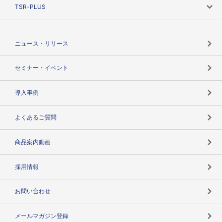
ニーズで探す
TSR-PLUS
TSRのCSR
役割で探す
TSR-PLUSトップ
支社店一覧
ニュース・リリース
失敗しない与信管理とは
決算情報
セミナー・イベント
海外取引のノウハウ
パートナー体制
導入事例
企業データの有効活用
マルチステークホルダー
よくあるご質問
コンプライアンスチェック
商品案内動画
用語辞典
採用情報
お問い合わせ
メールマガジン登録