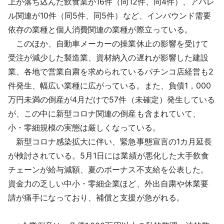
上が落ち込んだ飲食業が16件（同12件、同4件）、アパレ
ル関連が10件（同5件、同5件）など、インバウンド需要
依存の業種と個人消費関連の業種が際立っている。
このほか、自動車メーカーの操業休止の影響を受けて
受注が減少した製造業、資材納入の遅れが影響した建設
業、各地で営業自粛を求められているパチンコ店経営も2
件発生、幅広い業種に広がっている。また、負債1，000
万円未満の倒産が4月だけで57件（未確定）発生している
が、この中に新型コロナ関連の倒産も含まれていて、
小・零細規模の実態は厳しくなっている。
新型コロナ感染拡大に伴い、緊急事態宣言の1カ月延長
が検討されている。5月1日には業績が悪化した大手飲食
チェーンが給与減額、夏のボーナス不支給を公表した。
資金力の乏しい中小・零細企業ほど、外出自粛や休業要
請が痛手になっており、補償と支援が急がれる。