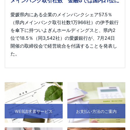
メインバンク取引社数 金融Gでは国内21位に
愛媛県内にある企業のメインバンクシェア57.5％
（県内メインバンク取引社数1万966社）の伊予銀行
を傘下に持ついよぎんホールディングスと、県内2
位で18.5％（同3,542社）の愛媛銀行が、7月24日
開催の取締役会で経営統合を付議することを発表し
た。
WEB請求書サービス
お支払い方法のご案内