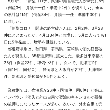
5月1日、「新型コロナ」関連の経営破たんが新たに5件
採用情報
（倒産3件、弁護士一任・準備中2件）が発生した。全国
の累計は114件（倒産84件、弁護士一任・準備中30件）
よくあるご質問
に達した。
「新型コロナ」関連の経営破たんは、2月2件、3月23
English
件にとどまったが、4月は84件と急増し、5月に入っても1
日に5件発生し、増勢を継続している。
都道府県別は、秋田県、群馬県、宮崎県で初の経営破
たんが発生し、35都道府県に拡大した。最多は東京都の
26件（倒産23件、準備中3件）。次いで、北海道11件
（同11件、同ゼロ）、静岡県と大阪府が各7件、兵庫県6
件、新潟県と愛知県が各5件と続く。
業種別では、宿泊業が26件（同18件、同8件）と突出。
インバウンド消失と外出自粛で宿泊のキャンセルが最後
の後押しになったケースが多い。次いで、外出自粛で売