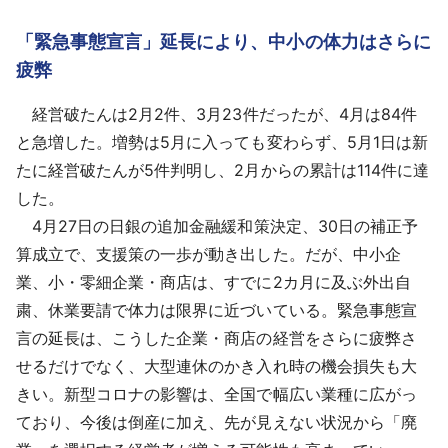
「緊急事態宣言」延長により、中小の体力はさらに
疲弊
経営破たんは2月2件、3月23件だったが、4月は84件
と急増した。増勢は5月に入っても変わらず、5月1日は新
たに経営破たんが5件判明し、2月からの累計は114件に達
した。
4月27日の日銀の追加金融緩和策決定、30日の補正予
算成立で、支援策の一歩が動き出した。だが、中小企
業、小・零細企業・商店は、すでに2カ月に及ぶ外出自
粛、休業要請で体力は限界に近づいている。緊急事態宣
言の延長は、こうした企業・商店の経営をさらに疲弊さ
せるだけでなく、大型連休のかき入れ時の機会損失も大
きい。新型コロナの影響は、全国で幅広い業種に広がっ
ており、今後は倒産に加え、先が見えない状況から「廃