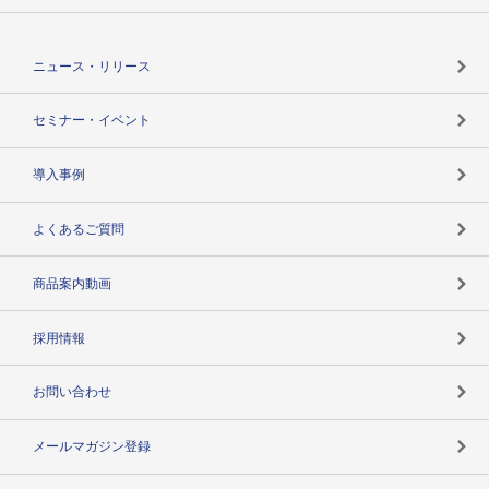
TSRのCSR
役割で探す
TSR-PLUSトップ
支社店一覧
ニュース・リリース
失敗しない与信管理とは
決算情報
セミナー・イベント
海外取引のノウハウ
パートナー体制
導入事例
企業データの有効活用
マルチステークホルダー
よくあるご質問
コンプライアンスチェック
商品案内動画
用語辞典
採用情報
お問い合わせ
メールマガジン登録