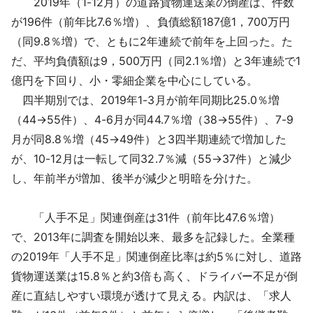
2019年（1-12月）の道路貨物運送業の倒産は、件数
採用情報
が196件（前年比7.6％増）、負債総額187億1，700万円
（同9.8％増）で、ともに2年連続で前年を上回った。た
よくあるご質問
だ、平均負債額は9，500万円（同2.1％増）と3年連続で1
億円を下回り、小・零細企業を中心にしている。
English
四半期別では、2019年1-3月が前年同期比25.0％増
（44→55件）、4-6月が同44.7％増（38→55件）、7-9
月が同8.8％増（45→49件）と3四半期連続で増加した
が、10-12月は一転して同32.7％減（55→37件）と減少
し、年前半が増加、後半が減少と明暗を分けた。
「人手不足」関連倒産は31件（前年比47.6％増）
で、2013年に調査を開始以来、最多を記録した。全業種
の2019年「人手不足」関連倒産比率は約5％に対し、道路
貨物運送業は15.8％と約3倍も高く、ドライバー不足が倒
産に直結しやすい環境が透けて見える。内訳は、「求人