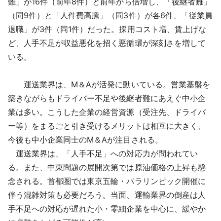
難」が16件（前年8件）と前年から倍増し、「後継者難」
（同9件）と「人件費高騰」（同3件）が各6件、「従業員
退職」が3件（同1件）だった。採用コスト増、賃上げな
ど、人手不足が収益悪化を招く悪循環が深刻さを増して
いる。
運送業界は、M＆Aが活発に動いている。営業基盤を
築きながらもドライバー不足や後継者難にあえぐ中小企
業は多い。こうした企業の経営資源（受注先、ドライバ
ー等）をまるごと引き受けるメリットは相互に大きく、
今後も中小企業同士のM＆Aが注目される。
運送業界は、「人手不足」への対応力が問われてい
る。また、中東問題の展開次第では原油価格の上昇も懸
念される。首都圏では東京五輪・パラリンピック開催に
伴う混雑対策も必要だろう。当面、運輸業界の倒産は人
手不足への対応が遅れた小・零細企業を中心に、緩やか