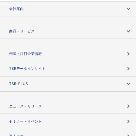
会社案内
会社案内トップ
商品・サービス
会社概要
カテゴリで探す
倒産・注目企業情報
TSRのビジョン
目的で探す
TSRデータインサイト
創業のあゆみ
ニーズで探す
TSR-PLUS
TSRのCSR
役割で探す
TSR-PLUSトップ
支社店一覧
ニュース・リリース
失敗しない与信管理とは
決算情報
セミナー・イベント
海外取引のノウハウ
パートナー体制