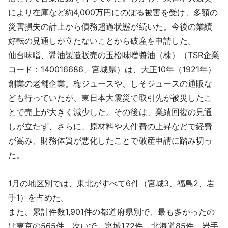
により在庫など約4,000万円にのぼる被害を受け、多額の
災害損失の計上から債務超過状態が続いた。今後の業績
好転の見通しが立たないことから破産を申請した。
仙台味噌、醤油製造販売の玉松味噌醬油（株）（TSR企業
コード：140016686、宮城県）は、大正10年（1921年）
創業の老舗企業。梅ジュースや、しそジュースの通販な
ども行っていたが、東日本大震災で取引先が被災したこ
とで売上が大きく減少した。その後は、業績回復の見通
しが立たず、さらに、原材料や人件費の上昇などで経費
が嵩み、財務体質が悪化したことで破産申請に踏み切っ
た。
1月の地区別では、東北がすべて6件（宮城3、福島2、岩
手1）を占めた。
また、累計件数1,901件の都道府県別で、最も多かったの
は東京の565件。次いで、宮城172件、北海道85件、岩手