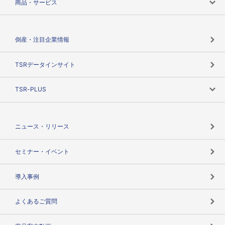
商品・サービス
会社概要
カテゴリで探す
倒産・注目企業情報
TSRのビジョン
目的で探す
TSRデータインサイト
創業のあゆみ
ニーズで探す
TSR-PLUS
TSRのCSR
役割で探す
TSR-PLUSトップ
支社店一覧
ニュース・リリース
失敗しない与信管理とは
決算情報
セミナー・イベント
海外取引のノウハウ
パートナー体制
導入事例
企業データの有効活用
マルチステークホルダー
よくあるご質問
コンプライアンスチェック