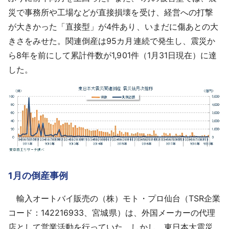
採用情報
災で事務所や工場などが直接損壊を受け、経営への打撃
が大きかった「直接型」が4件あり、いまだに傷あとの大
よくあるご質問
きさをみせた。関連倒産は95カ月連続で発生し、震災か
ら8年を前にして累計件数が1,901件（1月31日現在）に達
English
した。
1月の倒産事例
輸入オートバイ販売の（株）モト・プロ仙台（TSR企業
コード：142216933、宮城県）は、外国メーカーの代理
店として営業活動を行っていた。しかし、東日本大震災