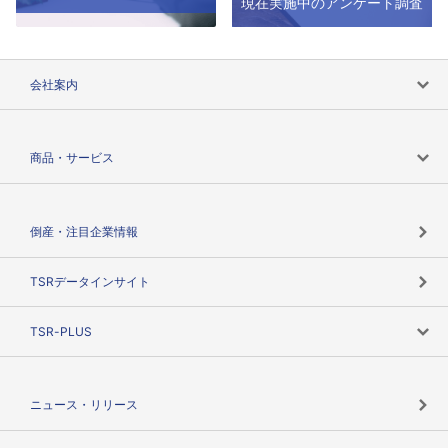
現在実施中のアンケート調査
会社案内
会社案内トップ
商品・サービス
会社概要
カテゴリで探す
倒産・注目企業情報
TSRのビジョン
目的で探す
TSRデータインサイト
創業のあゆみ
ニーズで探す
TSR-PLUS
TSRのCSR
役割で探す
TSR-PLUSトップ
支社店一覧
ニュース・リリース
失敗しない与信管理とは
決算情報