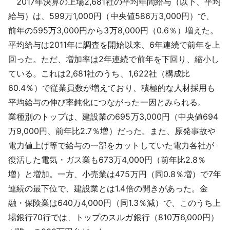
2017年決算の上場2,681社の平均年間給与（以下、平均
採用情報
給与）は、599万1,000円（中央値586万3,000円）で、
前年の595万3,000円から3万8,000円（0.6％）増えた。
よくあるご質問
平均給与は2011年に調査を開始以来、6年連続で前年を上
回った。ただ、増加率は2年連続で前年を下回り、縮小し
English
ている。これは2,681社のうち、1,622社（構成比
60.4％）で従業員数が増えており、積極的な人材採用も
平均給与の伸び率鈍化につながった一因とみられる。
業種別のトップは、建設業の695万3,000円（中央値694
万9,000円、前年比2.7％増）だった。また、原発事故や
電力値上げ等で給与の一部をカットしていた電力各社が
復活した電気・ガス業も673万4,000円（前年比2.8％
増）と増加。一方、小売業は475万円（同0.8％増）で7年
連続の最下位で、建設業とは1.4倍の開きがあった。金
融・保険業は640万4,000円（同1.3％減）で、このうち上
場銀行70行では、トップのスルガ銀行（810万6,000円）