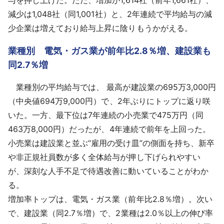
減少は1,048社（同1,001社）と、2年連続で平均給与の減
少企業は増えており給与上昇に陰りもうかがえる。
業種別 電気・ガス業が前年比2.8％増、建設業も
同2.7％増
業種別の平均給与では、 最高が建設業の695万3,000円
（中央値694万9,000円）で、2年ぶりにトップに返り咲
いた。一方、最下位は7年連続の小売業で475万円（同
463万8,000円）だったが、4年連続で前年を上回った。
小売業は建設業と並ぶ“雇用の受け皿”の側面を持ち、新卒
や非正規社員数が多く全体給与が押し下げられやすい
が、深刻な人手不足で待遇改善に動いていることがわか
る。
増加率トップは、電気・ガス業（前年比2.8％増）。次い
で、建設業（同2.7％増）で、2業種は2.0％以上の伸び率