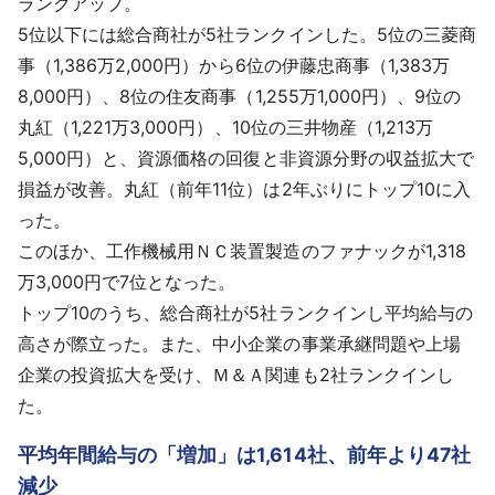
ランクアップ。
5位以下には総合商社が5社ランクインした。5位の三菱商
事（1,386万2,000円）から6位の伊藤忠商事（1,383万
8,000円）、8位の住友商事（1,255万1,000円）、9位の
丸紅（1,221万3,000円）、10位の三井物産（1,213万
5,000円）と、資源価格の回復と非資源分野の収益拡大で
損益が改善。丸紅（前年11位）は2年ぶりにトップ10に入
った。
このほか、工作機械用ＮＣ装置製造のファナックが1,318
万3,000円で7位となった。
トップ10のうち、総合商社が5社ランクインし平均給与の
高さが際立った。また、中小企業の事業承継問題や上場
企業の投資拡大を受け、Ｍ＆Ａ関連も2社ランクインし
た。
平均年間給与の「増加」は1,614社、前年より47社
減少