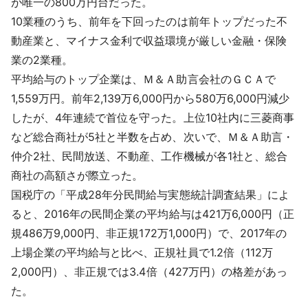
が唯一の800万円台だった。
10業種のうち、前年を下回ったのは前年トップだった不
動産業と、マイナス金利で収益環境が厳しい金融・保険
業の2業種。
平均給与のトップ企業は、Ｍ＆Ａ助言会社のＧＣＡで
1,559万円。前年2,139万6,000円から580万6,000円減少
したが、4年連続で首位を守った。上位10社内に三菱商事
など総合商社が5社と半数を占め、次いで、Ｍ＆Ａ助言・
仲介2社、民間放送、不動産、工作機械が各1社と、総合
商社の高額さが際立った。
国税庁の「平成28年分民間給与実態統計調査結果」によ
ると、2016年の民間企業の平均給与は421万6,000円（正
規486万9,000円、非正規172万1,000円）で、2017年の
上場企業の平均給与と比べ、正規社員で1.2倍（112万
2,000円）、非正規では3.4倍（427万円）の格差があっ
た。