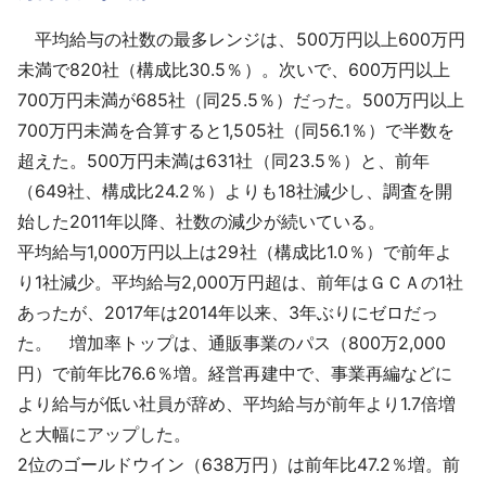
平均給与の社数の最多レンジは、500万円以上600万円
未満で820社（構成比30.5％）。次いで、600万円以上
700万円未満が685社（同25.5％）だった。500万円以上
700万円未満を合算すると1,505社（同56.1％）で半数を
超えた。500万円未満は631社（同23.5％）と、前年
（649社、構成比24.2％）よりも18社減少し、調査を開
始した2011年以降、社数の減少が続いている。
平均給与1,000万円以上は29社（構成比1.0％）で前年よ
り1社減少。平均給与2,000万円超は、前年はＧＣＡの1社
あったが、2017年は2014年以来、3年ぶりにゼロだっ
た。 増加率トップは、通販事業のパス（800万2,000
円）で前年比76.6％増。経営再建中で、事業再編などに
より給与が低い社員が辞め、平均給与が前年より1.7倍増
と大幅にアップした。
2位のゴールドウイン（638万円）は前年比47.2％増。前