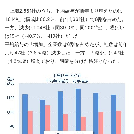
上場2,681社のうち、平均給与が前年より増えたのは
1,614社（構成比60.2％、前年1,661社）で6割を占めた。
一方、減少は1,048社（同39.0％、同1,001社）、横ばい
は19社（同0.7％、同19社）だった。
平均給与の「増加」企業数は6割を占めたが、社数は前年
より47社（2.8％減）減少した。一方、「減少」は47社
（4.6％増）増えており、明暗を分けた格好となった。