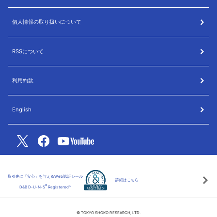
個人情報の取り扱いについて
RSSについて
利用約款
English
取引先に「安心」を与えるWeb認証シール
詳細はこちら
®
D&B D-U-N-S
Registered™
© TOKYO SHOKO RESEARCH, LTD.