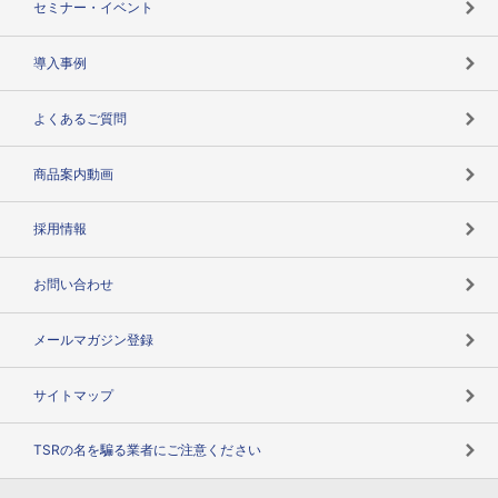
セミナー・イベント
海外取引のノウハウ
パートナー体制
導入事例
企業データの有効活用
マルチステークホルダー
よくあるご質問
コンプライアンスチェック
商品案内動画
用語辞典
採用情報
お問い合わせ
メールマガジン登録
サイトマップ
TSRの名を騙る業者にご注意ください