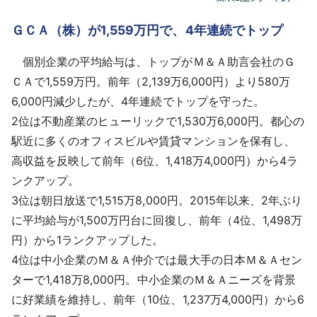
ＧＣＡ（株）が1,559万円で、4年連続でトップ
個別企業の平均給与は、トップがＭ＆Ａ助言会社のＧ
ＣＡで1,559万円。前年（2,139万6,000円）より580万
6,000円減少したが、4年連続でトップを守った。
2位は不動産業のヒューリックで1,530万6,000円。都心の
駅近に多くのオフィスビルや賃貸マンションを保有し、
高収益を反映して前年（6位、1,418万4,000円）から4ラ
ンクアップ。
3位は朝日放送で1,515万8,000円。2015年以来、2年ぶり
に平均給与が1,500万円台に回復し、前年（4位、1,498万
円）から1ランクアップした。
4位は中小企業のＭ＆Ａ仲介では最大手の日本Ｍ＆Ａセン
ターで1,418万8,000円。中小企業のＭ＆Ａニーズを背景
に好業績を維持し、前年（10位、1,237万4,000円）から6