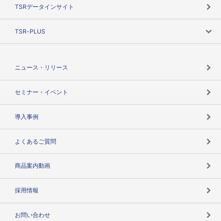
目的で探す
TSRデータインサイト
創業のあゆみ
ニーズで探す
TSR-PLUS
TSRのCSR
役割で探す
TSR-PLUSトップ
支社店一覧
ニュース・リリース
失敗しない与信管理とは
決算情報
セミナー・イベント
海外取引のノウハウ
パートナー体制
導入事例
企業データの有効活用
マルチステークホルダー
よくあるご質問
コンプライアンスチェック
商品案内動画
用語辞典
採用情報
お問い合わせ