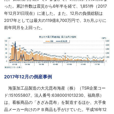
採用情報
った。累計件数は震災から6年半を経て、1,851件（2017
年12月31日現在）に達した。また、12月の負債総額は
よくあるご質問
2017年としては最大の119億8,700万円で、3カ月ぶりに
前年同月を上回った。
English
2017年12月の倒産事例
海藻加工品製造の大元昆布海産（株）（TSR企業コー
ド:151055807、法人番号:6380001013230、福島県）
は、看板商品の「きざみ昆布」を製造するほか、大手食
品メーカー向けのＰＢ商品も手がけていた。平成16年12