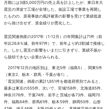
月期には3億5,000万円の売上高を計上したが、東日本大
震災の津波で工場が全壊した。仮設工場で事業を再開し
たものの、原発事故の風評被害の影響を受けて業績低迷
から抜け出せず、資金繰りが悪化した。
震災関連倒産の2017年（1-12月）の年間集計は71件（前
年比26.8％減、前年97件）で、前年より約3割減で推移し
た。しかし震災の影響をいまだに引きずり、業績不振か
ら脱却できない企業がみられる。
2017年12月の地区別は、東北5件（福島5）、関東5件
（東京2、栃木・群馬・千葉が各1）。
「震災関連」倒産の累計1,851件を都道府県別でみると、
最多は東京の555件。次いで、宮城158件、北海道85件、
神奈川76件、千葉74件、岩手と茨城が各73件、福岡70
件、福島64件、群馬61件、栃木59件、静岡50件、山形
47件、埼玉46件、大阪45件と続く。直接被災地の東北6