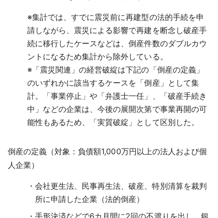
※
集計では、すでに震災前に再建型の法的手続を申
請しながら、震災による影響で再建を断念し破産手
続に移行したケースなどは、倒産件数のダブルカウ
ントになるため集計から除外している。
※
「震災関連」の経営破綻は下記の「倒産の定義」
のいずれかに該当するケースを「倒産」として集
計。「事業停止」や「弁護士一任」、「破産手続き
中」などの企業は、今後の展開次第で事業再開の可
能性もあるため、「実質破綻」として区別した。
倒産の定義（対象：負債額1,000万円以上の法人および個
人企業）
会社更生法、民事再生法、破産、特別清算を裁判
所に申請した企業（法的倒産）
手形決済などで6カ月間に2回の不渡りを出し、銀