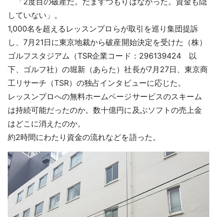
「2度目の破産だ。だますつもりはなかった。資金も隠
採用情報
していない」。
1,000名を超えるレッスンプロらが取引を巡り集団提訴
よくあるご質問
し、7月21日に東京地裁から破産開始決定を受けた（株）
ゴルフスタジアム（TSR企業コード：296139424 以
English
下、ゴルフ社）の堀新（あらた）社長が7月27日、東京商
工リサーチ（TSR）の独占インタビューに応じた。
レッスンプロへの無料ホームページサービスのスキーム
は持続可能だったのか。数十億円に及ぶソフトの売上金
はどこに消えたのか。
約2時間にわたり資金の流れなどを語った。