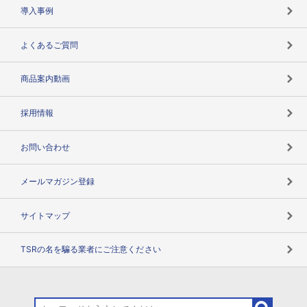
海外取引のノウハウ
パートナー体制
導入事例
企業データの有効活用
マルチステークホルダー
よくあるご質問
コンプライアンスチェック
商品案内動画
用語辞典
採用情報
お問い合わせ
メールマガジン登録
サイトマップ
TSRの名を騙る業者にご注意ください