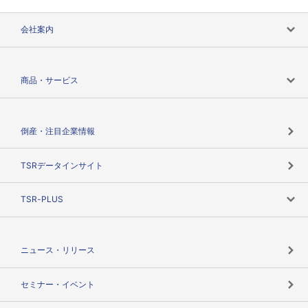
会社案内
会社案内トップ
商品・サービス
会社概要
カテゴリで探す
倒産・注目企業情報
TSRのビジョン
目的で探す
TSRデータインサイト
創業のあゆみ
ニーズで探す
TSR-PLUS
TSRのCSR
役割で探す
TSR-PLUSトップ
支社店一覧
ニュース・リリース
失敗しない与信管理とは
決算情報
セミナー・イベント