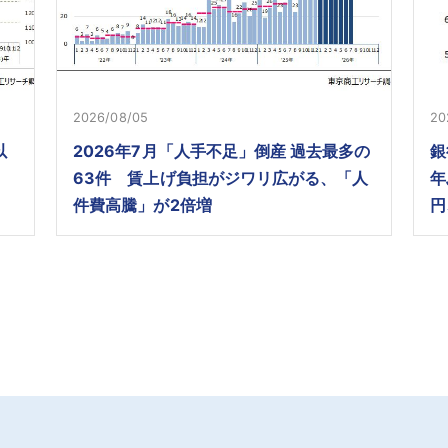
2026/08/05
20
以
2026年7月「人手不足」倒産 過去最多の
銀
63件 賃上げ負担がジワリ広がる、「人
年
件費高騰」が2倍増
円