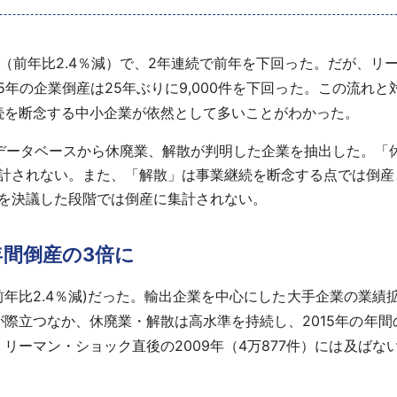
9件（前年比2.4％減）で、2年連続で前年を下回った。だが、リ
015年の企業倒産は25年ぶりに9,000件を下回った。この流
続を断念する中小企業が依然として多いことがわかった。
データベースから休廃業、解散が判明した企業を抽出した。「
計されない。また、「解散」は事業継続を断念する点では倒産
を決議した段階では倒産に集計されない。
年間倒産の3倍に
件(前年比2.4％減)だった。輸出企業を中心にした大手企業の業
立つなか、休廃業・解散は高水準を持続し、2015年の年間の
ーマン・ショック直後の2009年（4万877件）には及ばない