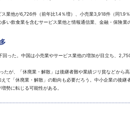
6,726件（前年比1.4％増）、小売業3,918件（同1.9％
の多い飲食業を含むサービス業他と情報通信業、金融・保険業
多
った。中国は小売業やサービス業他の増加が目立ち、2,750件
だったが、「休廃業・解散」は後継者難や業績ジリ貧などから
加えて「休廃業・解散」の動向も必要だろう。中小企業の後継
が増勢に転じる可能性がある。