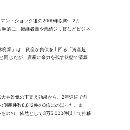
ーマン・ショック後の2009年以降、2万
れと対照的に、後継者難や業績ジリ貧などビジネ
休廃業」は、資産が負債を上回る「資産超
と同じだが、資産に余力を残す状態で清算
績拡大や景気の下支え効果から、2年連続で前
倒産件数8,812件の3倍にのぼった。ま
ものの、依然として3万5,000件以上で推移