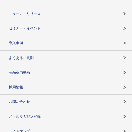
役割で探す
TSR-PLUSトップ
支社店一覧
ニュース・リリース
失敗しない与信管理とは
決算情報
セミナー・イベント
海外取引のノウハウ
パートナー体制
導入事例
企業データの有効活用
マルチステークホルダー
よくあるご質問
コンプライアンスチェック
商品案内動画
用語辞典
採用情報
お問い合わせ
メールマガジン登録
サイトマップ