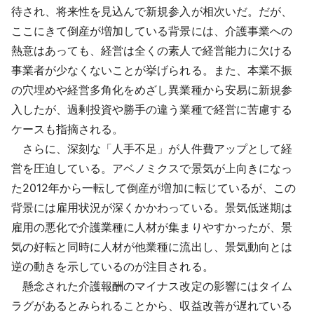
待され、将来性を見込んで新規参入が相次いだ。だが、
ここにきて倒産が増加している背景には、介護事業への
熱意はあっても、経営は全くの素人で経営能力に欠ける
事業者が少なくないことが挙げられる。また、本業不振
の穴埋めや経営多角化をめざし異業種から安易に新規参
入したが、過剰投資や勝手の違う業種で経営に苦慮する
ケースも指摘される。
さらに、深刻な「人手不足」が人件費アップとして経
営を圧迫している。アベノミクスで景気が上向きになっ
た2012年から一転して倒産が増加に転じているが、この
背景には雇用状況が深くかかわっている。景気低迷期は
雇用の悪化で介護業種に人材が集まりやすかったが、景
気の好転と同時に人材が他業種に流出し、景気動向とは
逆の動きを示しているのが注目される。
懸念された介護報酬のマイナス改定の影響にはタイム
ラグがあるとみられることから、収益改善が遅れている