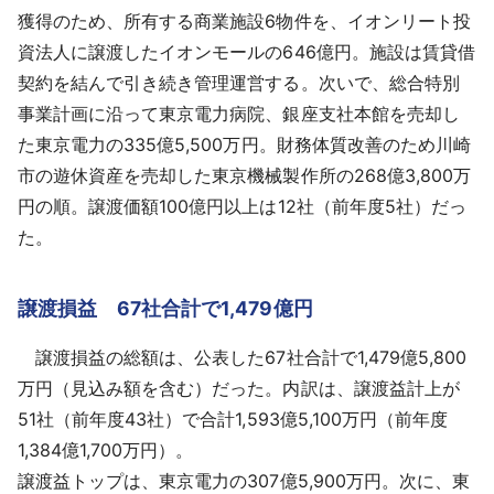
獲得のため、所有する商業施設6物件を、イオンリート投
資法人に譲渡したイオンモールの646億円。施設は賃貸借
契約を結んで引き続き管理運営する。次いで、総合特別
事業計画に沿って東京電力病院、銀座支社本館を売却し
た東京電力の335億5,500万円。財務体質改善のため川崎
市の遊休資産を売却した東京機械製作所の268億3,800万
円の順。譲渡価額100億円以上は12社（前年度5社）だっ
た。
譲渡損益 67社合計で1,479億円
譲渡損益の総額は、公表した67社合計で1,479億5,800
万円（見込み額を含む）だった。内訳は、譲渡益計上が
51社（前年度43社）で合計1,593億5,100万円（前年度
1,384億1,700万円）。
譲渡益トップは、東京電力の307億5,900万円。次に、東