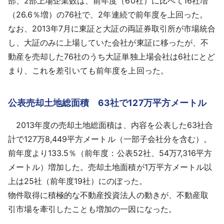
部、2部上場企業数は、前年度（60社）に比べて16社増
（26.6％増）の76社で、2年連続で前年度を上回った。
なお、2013年7月に東証と大証の両証券取引所が市場統合
し、大証のみに上場していた会社が東証に移ったが、不
動産を売却した76社のうち大証単独上場会社は6社にとど
まり、これを差引いても前年度を上回った。
公表売却土地総面積 63社で127万平方メートル
2013年度の売却土地総面積は、内容を公表した63社合
計で127万8,449平方メートル（一部子会社分を含む）。
前年度より133.5％（前年度：公表52社、54万7,316平方
メートル）増加した。売却土地面積が1万平方メートル以
上は25社（前年度19社）にのぼった。
物件取得に積極的な不動産投資法人の動きが、不動産取
引市場を牽引したことも増加の一因になった。