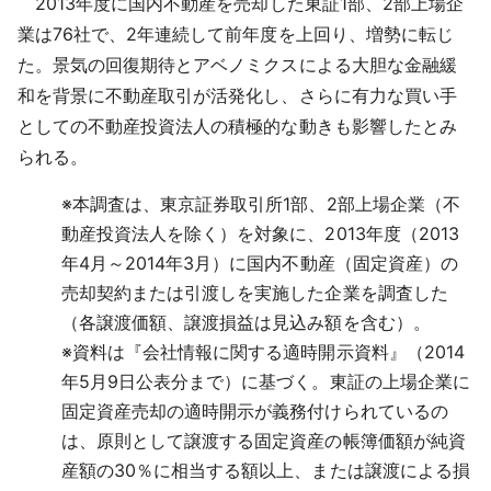
2013年度に国内不動産を売却した東証1部、2部上場企
採用情報
業は76社で、2年連続して前年度を上回り、増勢に転じ
た。景気の回復期待とアベノミクスによる大胆な金融緩
よくあるご質問
和を背景に不動産取引が活発化し、さらに有力な買い手
としての不動産投資法人の積極的な動きも影響したとみ
English
られる。
※
本調査は、東京証券取引所1部、2部上場企業（不
動産投資法人を除く）を対象に、2013年度（2013
年4月～2014年3月）に国内不動産（固定資産）の
売却契約または引渡しを実施した企業を調査した
（各譲渡価額、譲渡損益は見込み額を含む）。
※
資料は『会社情報に関する適時開示資料』（2014
年5月9日公表分まで）に基づく。東証の上場企業に
固定資産売却の適時開示が義務付けられているの
は、原則として譲渡する固定資産の帳簿価額が純資
産額の30％に相当する額以上、または譲渡による損