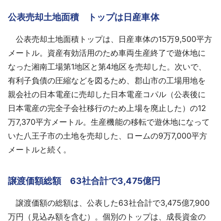
公表売却土地面積 トップは日産車体
公表売却土地面積トップは、日産車体の15万9,500平方
メートル。資産有効活用のため車両生産終了で遊休地に
なった湘南工場第1地区と第4地区を売却した。次いで、
有利子負債の圧縮などを図るため、郡山市の工場用地を
親会社の日本電産に売却した日本電産コパル（公表後に
日本電産の完全子会社移行のため上場を廃止した）の12
万7,370平方メートル。生産機能の移転で遊休地になって
いた八王子市の土地を売却した、ロームの9万7,000平方
メートルと続く。
譲渡価額総額 63社合計で3,475億円
譲渡価額の総額は、公表した63社合計で3,475億7,900
万円（見込み額を含む）。個別のトップは、成長資金の