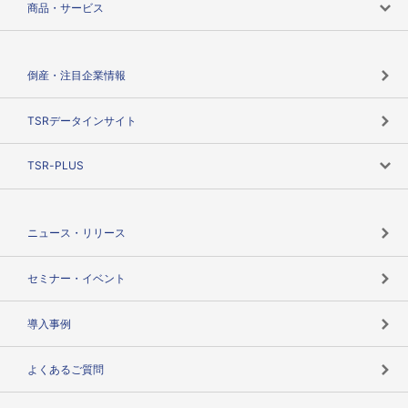
商品・サービス
会社概要
カテゴリで探す
倒産・注目企業情報
TSRのビジョン
目的で探す
TSRデータインサイト
創業のあゆみ
ニーズで探す
TSR-PLUS
TSRのCSR
役割で探す
TSR-PLUSトップ
支社店一覧
ニュース・リリース
失敗しない与信管理とは
決算情報
セミナー・イベント
海外取引のノウハウ
パートナー体制
導入事例
企業データの有効活用
マルチステークホルダー
よくあるご質問
コンプライアンスチェック