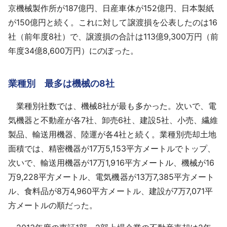
京機械製作所が187億円、日産車体が152億円、日本製紙
が150億円と続く。これに対して譲渡損を公表したのは16
社（前年度8社）で、譲渡損の合計は113億9,300万円（前
年度34億8,600万円）にのぼった。
業種別 最多は機械の8社
業種別社数では、機械8社が最も多かった。次いで、電
気機器と不動産が各7社、卸売6社、建設5社、小売、繊維
製品、輸送用機器、陸運が各4社と続く。業種別売却土地
面積では、精密機器が17万5,153平方メートルでトップ、
次いで、輸送用機器が17万1,916平方メートル、機械が16
万9,228平方メートル、電気機器が13万7,385平方メート
ル、食料品が8万4,960平方メートル、建設が7万7,071平
方メートルの順だった。