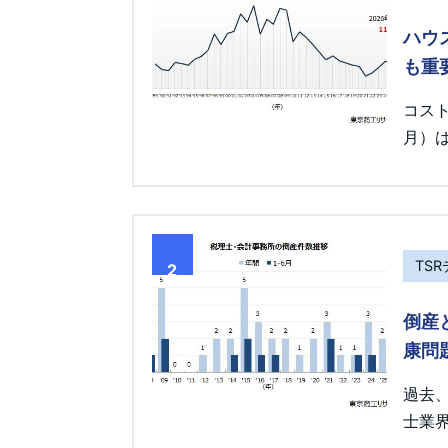
ハウ
も重
コス
月）は
TS
2
倒産
康問
過去
士業界