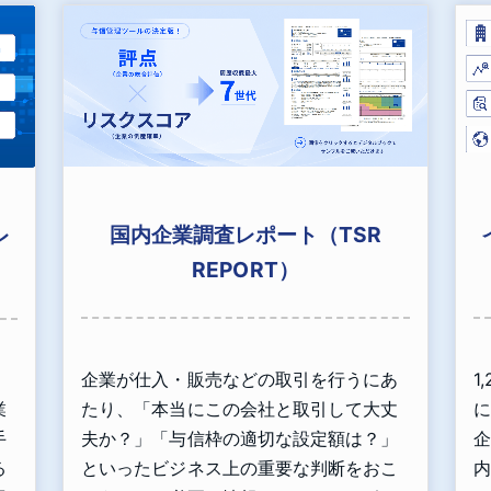
国内企業調査レポート（TSR
レ
REPORT）
企業が仕入・販売などの取引を行うにあ
1
、
たり、「本当にこの会社と取引して大丈
に
業
夫か？」「与信枠の適切な設定額は？」
企
手
といったビジネス上の重要な判断をおこ
内
る