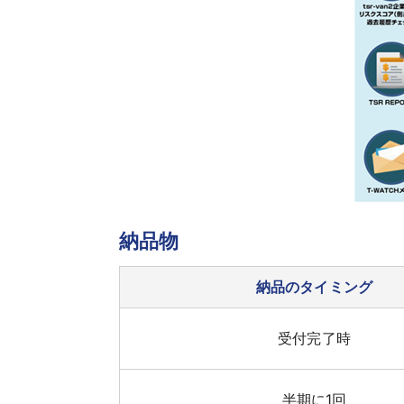
納品物
納品のタイミング
受付完了時
半期に1回