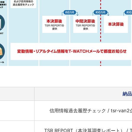
納
信用情報過去履歴チェック / tsr-va
TSR REPORT（本決算調査レポート） /