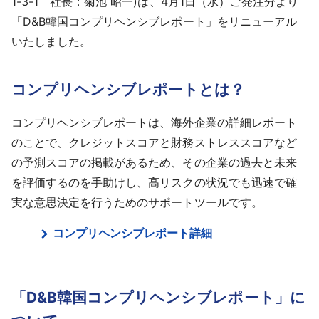
1-3-1 社長：菊池 昭一)は、4月1日（水）ご発注分より
採用情報
「D&B韓国コンプリヘンシブレポート」をリニューアル
いたしました。
よくあるご質問
コンプリヘンシブレポートとは？
English
コンプリヘンシブレポートは、海外企業の詳細レポート
のことで、クレジットスコアと財務ストレススコアなど
の予測スコアの掲載があるため、その企業の過去と未来
を評価するのを手助けし、高リスクの状況でも迅速で確
実な意思決定を行うためのサポートツールです。
コンプリヘンシブレポート詳細
「D&B韓国コンプリヘンシブレポート」に