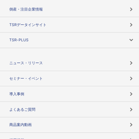
カテゴリで探す
倒産・注目企業情報
TSRのビジョン
目的で探す
TSRデータインサイト
創業のあゆみ
ニーズで探す
TSR-PLUS
TSRのCSR
役割で探す
TSR-PLUSトップ
支社店一覧
ニュース・リリース
失敗しない与信管理とは
決算情報
セミナー・イベント
海外取引のノウハウ
パートナー体制
導入事例
企業データの有効活用
マルチステークホルダー
よくあるご質問
コンプライアンスチェック
商品案内動画
用語辞典