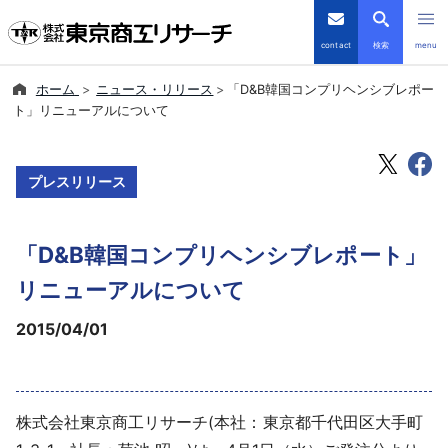
contact
検索
menu
ホーム
ニュース・リリース
「D&B韓国コンプリヘンシブレポー
倒産・注目企業情報
ト」リニューアルについて
TSRデータインサイト
プレスリリース
TSR-PLUS
「D&B韓国コンプリヘンシブレポート」
優良企業サイト
リニューアルについて
会社案内
2015/04/01
商品・サービス
導入事例
株式会社東京商工リサーチ(本社：東京都千代田区大手町