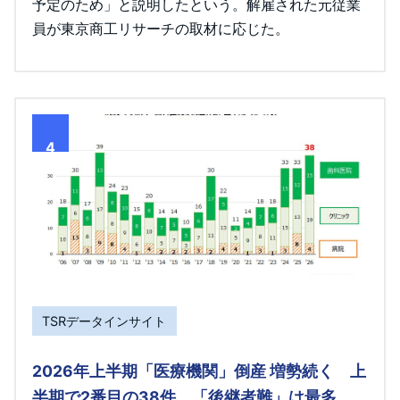
予定のため」と説明したという。解雇された元従業
員が東京商工リサーチの取材に応じた。
4
TSRデータインサイト
2026年上半期「医療機関」倒産 増勢続く 上
半期で2番目の38件、「後継者難」は最多