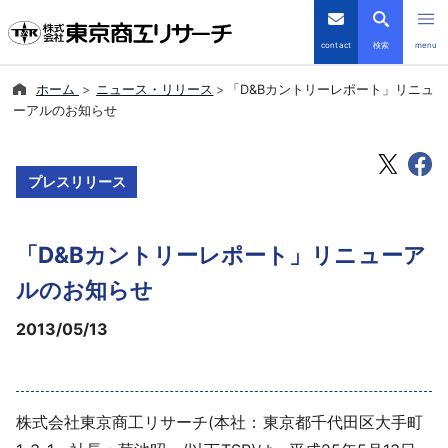
contact
検索
menu
ホーム
ニュース・リリース
「D&Bカントリーレポート」リニュ
倒産・注目企業情報
ーアルのお知らせ
TSRデータインサイト
プレスリリース
TSR-PLUS
「D&Bカントリーレポート」リニューア
優良企業サイト
ルのお知らせ
会社案内
2013/05/13
商品・サービス
導入事例
株式会社東京商工リサーチ(本社：東京都千代田区大手町