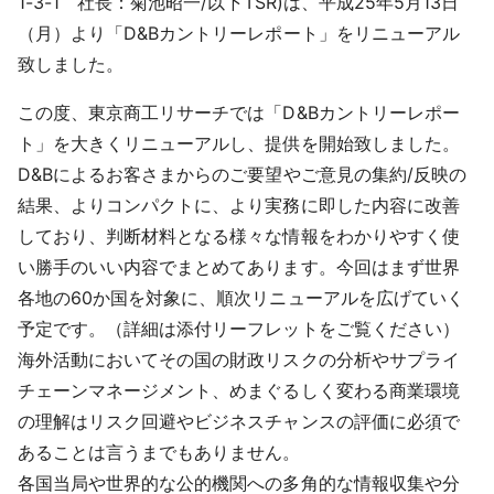
1-3-1 社長：菊池昭一/以下TSR)は、平成25年5月13日
採用情報
（月）より「D&Bカントリーレポート」をリニューアル
致しました。
よくあるご質問
この度、東京商工リサーチでは「D&Bカントリーレポー
English
ト」を大きくリニューアルし、提供を開始致しました。
D&Bによるお客さまからのご要望やご意見の集約/反映の
結果、よりコンパクトに、より実務に即した内容に改善
しており、判断材料となる様々な情報をわかりやすく使
い勝手のいい内容でまとめてあります。今回はまず世界
各地の60か国を対象に、順次リニューアルを広げていく
予定です。（詳細は添付リーフレットをご覧ください）
海外活動においてその国の財政リスクの分析やサプライ
チェーンマネージメント、めまぐるしく変わる商業環境
の理解はリスク回避やビジネスチャンスの評価に必須で
あることは言うまでもありません。
各国当局や世界的な公的機関への多角的な情報収集や分