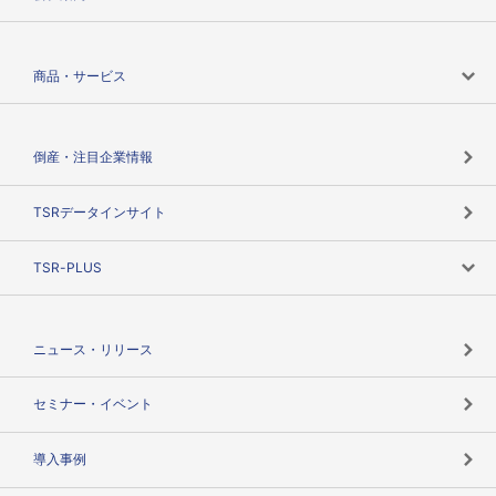
会社案内トップ
商品・サービス
会社概要
カテゴリで探す
倒産・注目企業情報
TSRのビジョン
目的で探す
TSRデータインサイト
創業のあゆみ
ニーズで探す
TSR-PLUS
TSRのCSR
役割で探す
TSR-PLUSトップ
支社店一覧
ニュース・リリース
失敗しない与信管理とは
決算情報
セミナー・イベント
海外取引のノウハウ
パートナー体制
導入事例