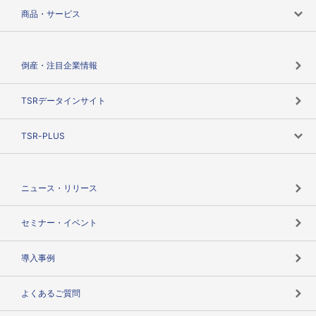
会社案内トップ
商品・サービス
会社概要
カテゴリで探す
倒産・注目企業情報
TSRのビジョン
目的で探す
TSRデータインサイト
創業のあゆみ
ニーズで探す
TSR-PLUS
TSRのCSR
役割で探す
TSR-PLUSトップ
支社店一覧
ニュース・リリース
失敗しない与信管理とは
決算情報
セミナー・イベント
海外取引のノウハウ
パートナー体制
導入事例
企業データの有効活用
マルチステークホルダー
よくあるご質問