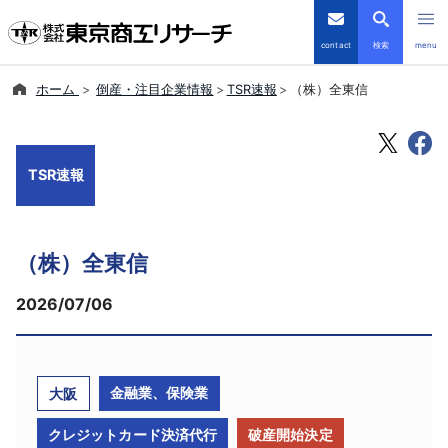
contact
検索
menu
ホーム
倒産・注目企業情報
TSR速報
（株）全東信
倒産・注目企業情報
TSRデータインサイト
TSR速報
TSR-PLUS
（株）全東信
優良企業サイト
2026/07/06
会社案内
商品・サービス
金融業、保険業
大阪
導入事例
クレジットカード決済代行
破産開始決定