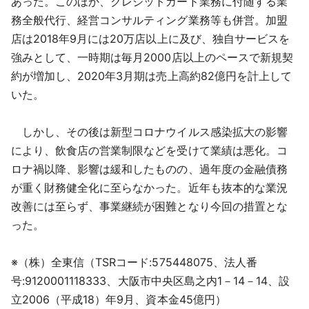
あった。このほか、クレジットカード業務に付随する業
務全般代行、経営コンサルティング業務等も併営。加盟
店は2018年9月には20万店以上に及び、独自サービスを
強みとして、一時期は毎月2000店以上のペースで新規契
約が増加し、2020年3月期は売上高約82億円を計上して
いた。
しかし、その後は新型コロナウイルス感染拡大の影響
により、飲食店の営業制限などを受けて業績は悪化。コ
ロナ禍以降、影響は緩和したものの、過年度の金融債務
が重く財務健全化に至らなかった。近年も抜本的な業況
改善には至らず、事業継続が困難となり今回の措置とな
った。
※（株）全東信（TSRコード:575448075、法人番
号:9120001118333、大阪市中央区島之内1－14－14、設
立2006（平成18）年9月、資本金45億円）