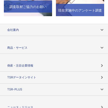
調査取材ご協力のお願い
現在実施中のアンケート調査
会社案内
会社案内トップ
商品・サービス
会社概要
カテゴリで探す
倒産・注目企業情報
TSRのビジョン
目的で探す
TSRデータインサイト
創業のあゆみ
ニーズで探す
TSR-PLUS
TSRのCSR
役割で探す
TSR-PLUSトップ
支社店一覧
ニュース・リリース