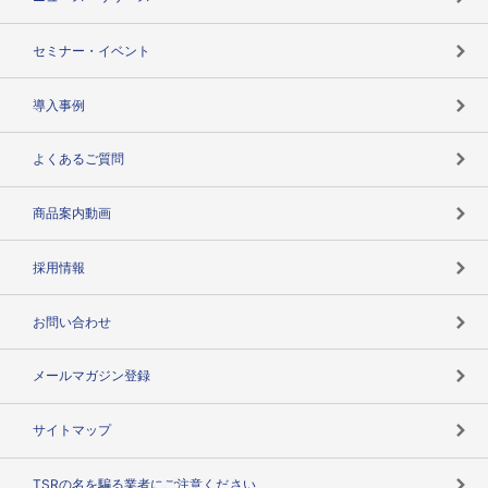
失敗しない与信管理とは
決算情報
セミナー・イベント
海外取引のノウハウ
パートナー体制
導入事例
企業データの有効活用
マルチステークホルダー
よくあるご質問
コンプライアンスチェック
商品案内動画
用語辞典
採用情報
お問い合わせ
メールマガジン登録
サイトマップ
TSRの名を騙る業者にご注意ください