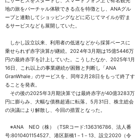
にサービスをスタートし、スマートフォン上で有名観光
地の旅をバーチャル体験できる点を特徴とし、ANAグル
ープと連動してショッピングなどに応じてマイルが貯ま
るサービスなども展開していた。
しかし設立以来、利用者の低迷などから採算ベースに
乗せられず赤字決算が継続。2024年3月期は15億5446万
円の最終赤字を計上していた。こうしたなか、2025年1月
16日、これ以上の事業継続が困難と判断し「ANA
GranWhale」のサービスを、同年2月28日をもって終了す
ることを発表。
その後の2025年3月期決算では最終赤字が40億3283万
円に膨らみ、大幅な債務超過に転落。5月31日、株主総会
の決議により解散し、今回の措置となった。
※ANA NEO（株）（TSRコード:136316786、法人番
号:8010401154527、港区新橋1－1－13、設立2020（令