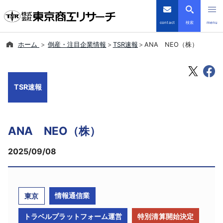
contact
検索
menu
ホーム
倒産・注目企業情報
TSR速報
ANA NEO（株）
倒産・注目企業情報
TSRデータインサイト
TSR速報
TSR-PLUS
ANA NEO（株）
優良企業サイト
2025/09/08
会社案内
商品・サービス
情報通信業
東京
導入事例
トラベルプラットフォーム運営
特別清算開始決定