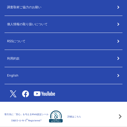
調査取材ご協力のお願い
個人情報の取り扱いについて
RSSについて
利用約款
English
取引先に「安心」を与えるWeb認証シール
詳細はこちら
®
D&B D-U-N-S
Registered™