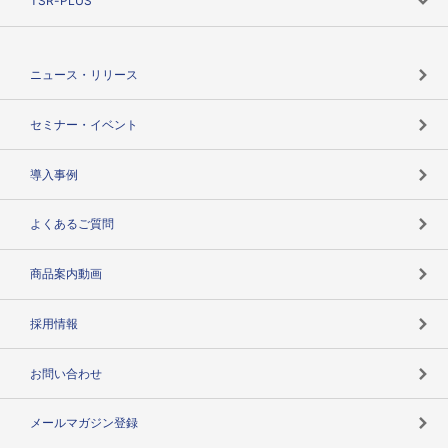
TSR-PLUS
TSRのCSR
役割で探す
TSR-PLUSトップ
支社店一覧
ニュース・リリース
失敗しない与信管理とは
決算情報
セミナー・イベント
海外取引のノウハウ
パートナー体制
導入事例
企業データの有効活用
マルチステークホルダー
よくあるご質問
コンプライアンスチェック
商品案内動画
用語辞典
採用情報
お問い合わせ
メールマガジン登録