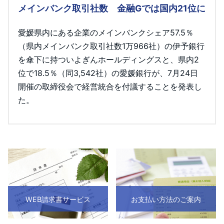
メインバンク取引社数 金融Gでは国内21位に
愛媛県内にある企業のメインバンクシェア57.5％
（県内メインバンク取引社数1万966社）の伊予銀行
を傘下に持ついよぎんホールディングスと、県内2
位で18.5％（同3,542社）の愛媛銀行が、7月24日
開催の取締役会で経営統合を付議することを発表し
た。
WEB請求書サービス
お支払い方法のご案内