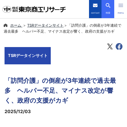
contact
検索
menu
ホーム
TSRデータインサイト
「訪問介護」の倒産が3年連続で
倒産・注目企業情報
過去最多 ヘルパー不足、マイナス改定が響く、政府の支援がカギ
TSRデータインサイト
TSRデータインサイト
TSR-PLUS
優良企業サイト
「訪問介護」の倒産が3年連続で過去最
会社案内
多 ヘルパー不足、マイナス改定が響
く、政府の支援がカギ
商品・サービス
2025/12/03
導入事例