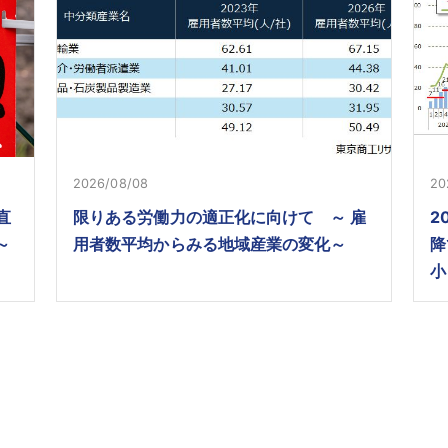
2026/08/08
20
直
限りある労働力の適正化に向けて ～ 雇
2
～
用者数平均からみる地域産業の変化～
降
小