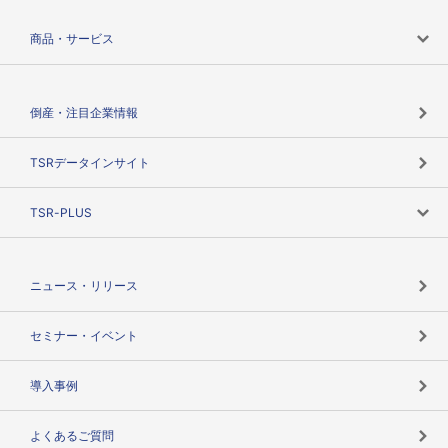
会社案内トップ
商品・サービス
会社概要
カテゴリで探す
倒産・注目企業情報
TSRのビジョン
目的で探す
TSRデータインサイト
創業のあゆみ
ニーズで探す
TSR-PLUS
TSRのCSR
役割で探す
TSR-PLUSトップ
支社店一覧
ニュース・リリース
失敗しない与信管理とは
決算情報
セミナー・イベント
海外取引のノウハウ
パートナー体制
導入事例
企業データの有効活用
マルチステークホルダー
よくあるご質問