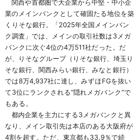
関西や首都圏で大企業から中堅・中小企
採用情報
業のメインバンクとして確固たる地位を築
よくあるご質問
くりそな銀行。「2025年全国メインバン
ク調査」では、メインの取引社数は3メガ
English
バンクに次ぐ4位の4万511社だった。だ
が、りそなグループ（りそな銀行、埼玉り
そな銀行、関西みらい銀行、みなと銀行）
では8万4,937社に達し、みずほFGを抜い
て3位にランクされる“隠れメガバンク”で
もある。
都内企業を主力にする3メガバンクと異
なり、メイン取引先は本店のある大阪府が
4割を超す。ただ、東京都も33.9％で続