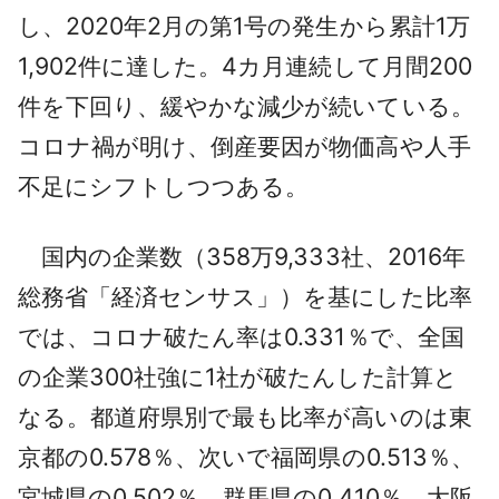
し、2020年2月の第1号の発生から累計1万
採用情報
1,902件に達した。4カ月連続して月間200
よくあるご質問
件を下回り、緩やかな減少が続いている。
English
コロナ禍が明け、倒産要因が物価高や人手
不足にシフトしつつある。
国内の企業数（358万9,333社、2016年
総務省「経済センサス」）を基にした比率
では、コロナ破たん率は0.331％で、全国
の企業300社強に1社が破たんした計算と
なる。都道府県別で最も比率が高いのは東
京都の0.578％、次いで福岡県の0.513％、
宮城県の0.502％、群馬県の0.410％、大阪