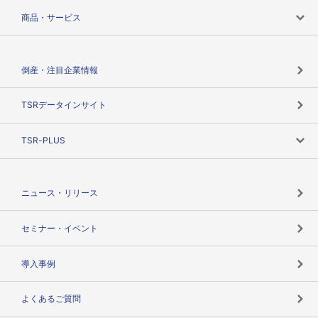
会社案内トップ
商品・サービス
会社概要
カテゴリで探す
倒産・注目企業情報
TSRのビジョン
目的で探す
TSRデータインサイト
創業のあゆみ
ニーズで探す
TSR-PLUS
TSRのCSR
役割で探す
TSR-PLUSトップ
支社店一覧
ニュース・リリース
失敗しない与信管理とは
決算情報
セミナー・イベント
海外取引のノウハウ
パートナー体制
導入事例
企業データの有効活用
マルチステークホルダー
よくあるご質問