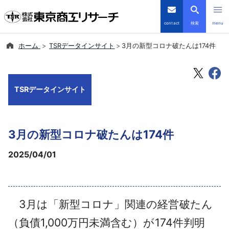
contact
検索
menu
ホーム
TSRデータインサイト
3月の新型コロナ破たんは174件
倒産・注目企業情報
TSRデータインサイト
TSRデータインサイト
TSR-PLUS
3月の新型コロナ破たんは174件
優良企業サイト
2025/04/01
会社案内
商品・サービス
3月は「新型コロナ」関連の経営破たん
導入事例
（負債1,000万円未満含む）が174件判明