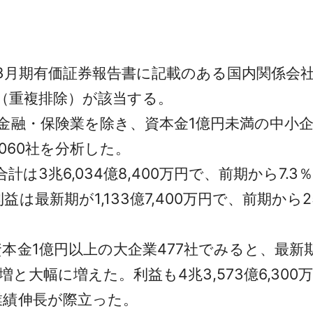
3月期有価証券報告書に記載のある国内関係会社
3社（重複排除）が該当する。
金融・保険業を除き、資本金1億円未満の中小企
060社を分析した。
は3兆6,034億8,400万円で、前期から7.3
は最新期が1,133億7,400万円で、前期から
1億円以上の大企業477社でみると、最新期の
％増と大幅に増えた。利益も4兆3,573億6,30
業績伸長が際立った。