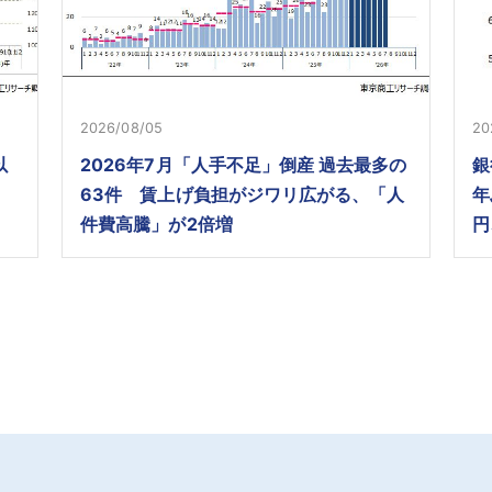
2026/08/05
20
以
2026年7月「人手不足」倒産 過去最多の
銀
63件 賃上げ負担がジワリ広がる、「人
年
件費高騰」が2倍増
円