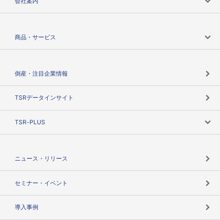
会社案内
会社案内トップ
商品・サービス
会社概要
カテゴリで探す
倒産・注目企業情報
TSRのビジョン
目的で探す
TSRデータインサイト
創業のあゆみ
ニーズで探す
TSR-PLUS
TSRのCSR
役割で探す
TSR-PLUSトップ
支社店一覧
ニュース・リリース
失敗しない与信管理とは
決算情報
セミナー・イベント
海外取引のノウハウ
パートナー体制
導入事例