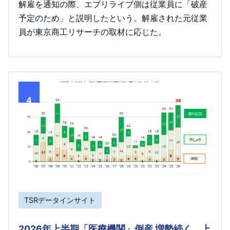
解雇を通知の際、エブリライブ側は従業員に「破産
予定のため」と説明したという。解雇された元従業
員が東京商工リサーチの取材に応じた。
4
TSRデータインサイト
2026年上半期「医療機関」倒産 増勢続く 上