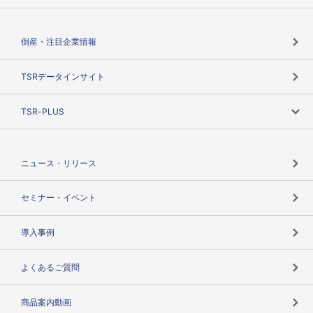
会社概要
カテゴリで探す
倒産・注目企業情報
TSRのビジョン
目的で探す
TSRデータインサイト
創業のあゆみ
ニーズで探す
TSR-PLUS
TSRのCSR
役割で探す
TSR-PLUSトップ
支社店一覧
ニュース・リリース
失敗しない与信管理とは
決算情報
セミナー・イベント
海外取引のノウハウ
パートナー体制
導入事例
企業データの有効活用
マルチステークホルダー
よくあるご質問
コンプライアンスチェック
商品案内動画