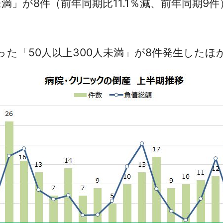
満」が8件（前年同期比11.1％減、前年同期9件
った「50人以上300人未満」が8件発生したほ