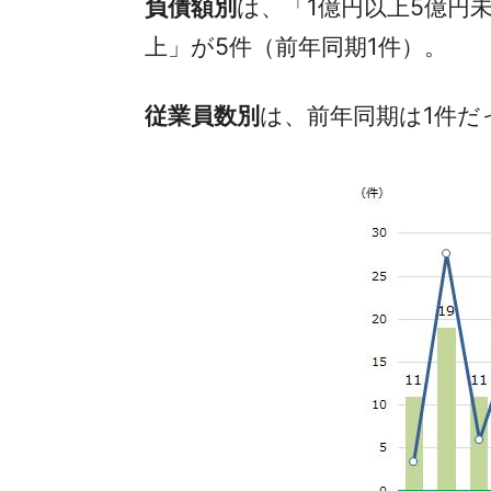
負債額別
は、「1億円以上5億円未
上」が5件（前年同期1件）。
従業員数別
は、前年同期は1件だ