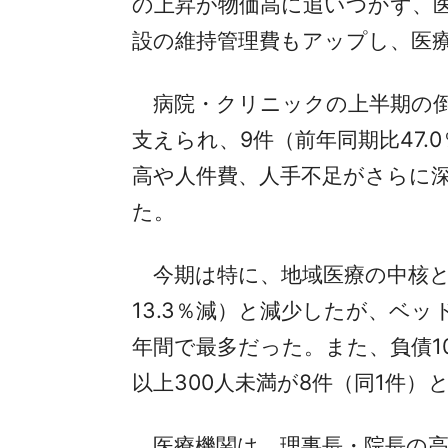
の上昇が物価高に追いつかず、
設の維持管理費もアップし、医
病院・クリニックの上半期の倒産
支えられ、9件（前年同期比47.
高や人件費、人手不足がさらに深刻
た。
今期は特に、地域医療の中核とな
13.3％減）と減少したが、ベッド
年間で最多だった。また、負債10
以上300人未満が8件（同1件
医療機関は、理事長・院長の高