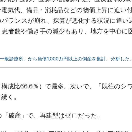
や電気代、備品・消耗品などの物価上昇に追い
バランスが崩れ、採算が悪化する状況に追い
う患者数や働き手の減少もあり、地方を中心に
一般診療所」から負債1,000万円以上の倒産を集計、分析した
構成比66.6％）で最多。次いで、「既往のシワ
と続く。
の「破産」で、再建型はゼロだった。