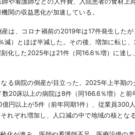
医師や看護師などの人件費、入院患者の食材上
療機関の収益悪化が加速している。
は、コロナ禍前の2019年は17件発生したが
0％減）とほぼ半減した。その後、増加に転じ、2
化した2025年は21件（同16.6％増）に達
る病院の倒産が目立った。2025年上半期の
数20床以上の病院は8件（同166.6％増）と前
億円以上が5件（前年同期1件）、従業員300
）とそれぞれ増加し、人口減の中で地域の核とな
齢化が進み、医師や看護師不足、医療設備の老