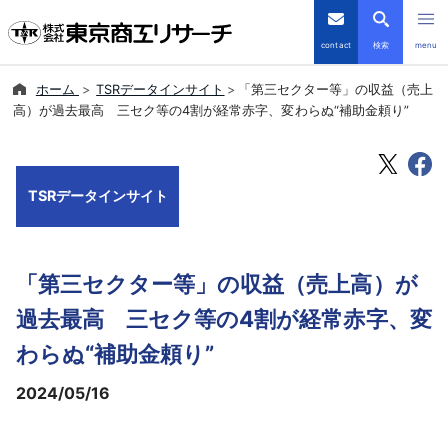
contact
検索
menu
ホーム
TSRデータインサイト
「第三セクター等」の収益（売上
倒産・注目企業情報
高）が過去最高 三セク等の4割が経常赤字、変わらぬ“補助金頼り”
TSRデータインサイト
TSRデータインサイト
TSR-PLUS
優良企業サイト
「第三セクター等」の収益（売上高）が
会社案内
過去最高 三セク等の4割が経常赤字、変
わらぬ“補助金頼り”
商品・サービス
2024/05/16
導入事例