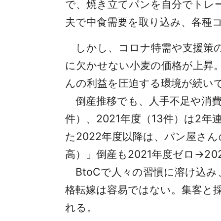
で、焼き立てパンを自分でトレ
夫で中食需要を取り込み、各種
しかし、コロナ特需や支援策の
に欠かせない小麦の価格が上昇
んの利益を圧迫する環境が続い
倒産推移でも、人手不足や消費増
件）、2021年度（13件）は
た2022年度以降は、パン屋さ
高）」倒産も2021年度ゼロ→20
BtoCで人々の習慣に溶け込
格転嫁は容易ではない。集客と
れる。