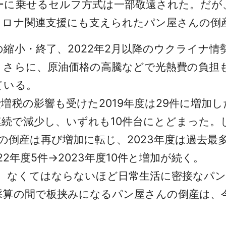
ーに乗せるセルフ方式は一部敬遠された。だが
コロナ関連支援にも支えられたパン屋さんの倒
縮小・終了、2022年2月以降のウクライナ情
。さらに、原油価格の高騰などで光熱費の負担
ている。
税の影響も受けた2019年度は29件に増加した
2年連続で減少し、いずれも10件台にとどまった
んの倒産は再び増加に転じ、2023年度は過去
22年度5件→2023年度10件と増加が続く。
み、なくてはならないほど日常生活に密接なパ
採算の間で板挟みになるパン屋さんの倒産は、