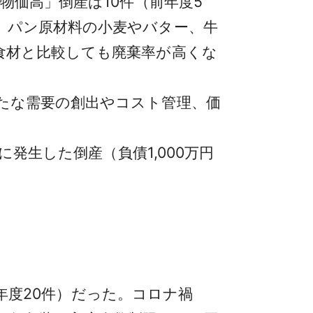
物価高」倒産は10件（前年度5
、パン原材料の小麦やバター、牛
食材と比較しても廃棄率が高くな
たな需要の創出やコスト管理、価
に発生した倒産（負債1,000万円
前年度20件）だった。コロナ禍