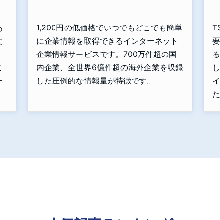
あ
1,200円の低価格でいつでもどこでも簡単
T
丈
に企業情報を取得できるインターネット
要
」
企業情報サービスです。700万件超の国
る
こ
内企業、全世界6億件超の海外企業を収録
し
ー
した圧倒的な情報量が特徴です。
イ
た