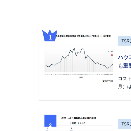
TS
ハウ
も重
コス
月）は
TS
2