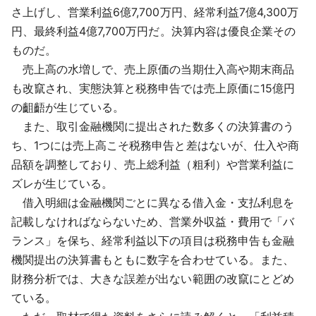
さ上げし、営業利益6億7,700万円、経常利益7億4,300万
円、最終利益4億7,700万円だ。決算内容は優良企業その
ものだ。
売上高の水増しで、売上原価の当期仕入高や期末商品
も改竄され、実態決算と税務申告では売上原価に15億円
の齟齬が生じている。
また、取引金融機関に提出された数多くの決算書のう
ち、1つには売上高こそ税務申告と差はないが、仕入や商
品額を調整しており、売上総利益（粗利）や営業利益に
ズレが生じている。
借入明細は金融機関ごとに異なる借入金・支払利息を
記載しなければならないため、営業外収益・費用で「バ
ランス」を保ち、経常利益以下の項目は税務申告も金融
機関提出の決算書もともに数字を合わせている。また、
財務分析では、大きな誤差が出ない範囲の改竄にとどめ
ている。