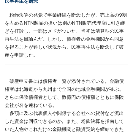
民事再生を断念
粉飾決算の発覚で事業継続を断念したが、売上高の9割
を占めるNTN製品の扱いは別のNTN販売代理店に引き継
ぎを打診し、一部はメドがついた、当初は清算型の民事
再生法を目論んだ。しかし、債権者の金融機関から同意
を得ることが難しい状況から、民事再生法を断念して破
産を申請した。
破産申立書には債権者一覧が添付されている。金融債
権者は北海道から九州まで全国の地域金融機関が並ぶ。
さらに保険債権者として、数億円の債権額とともに保険
会社が名を連ねている。
多額に及ぶ代表個人や関係する会社への貸付など流出
した資金は回収できるのか。また、粉飾決算を指南して
いた人物やこれだけの金融機関と融資契約を締結できた