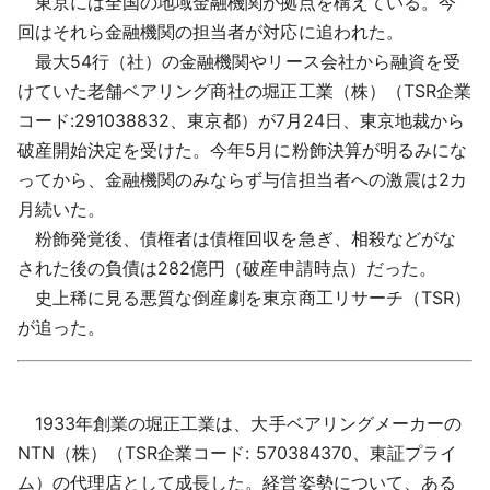
東京には全国の地域金融機関が拠点を構えている。今
採用情報
回はそれら金融機関の担当者が対応に追われた。
最大54行（社）の金融機関やリース会社から融資を受
よくあるご質問
けていた老舗ベアリング商社の堀正工業（株）（TSR企業
コード:291038832、東京都）が7月24日、東京地裁から
English
破産開始決定を受けた。今年5月に粉飾決算が明るみにな
ってから、金融機関のみならず与信担当者への激震は2カ
月続いた。
粉飾発覚後、債権者は債権回収を急ぎ、相殺などがな
された後の負債は282億円（破産申請時点）だった。
史上稀に見る悪質な倒産劇を東京商工リサーチ（TSR）
が追った。
1933年創業の堀正工業は、大手ベアリングメーカーの
NTN（株）（TSR企業コード: 570384370、東証プライ
ム）の代理店として成長した。経営姿勢について、ある