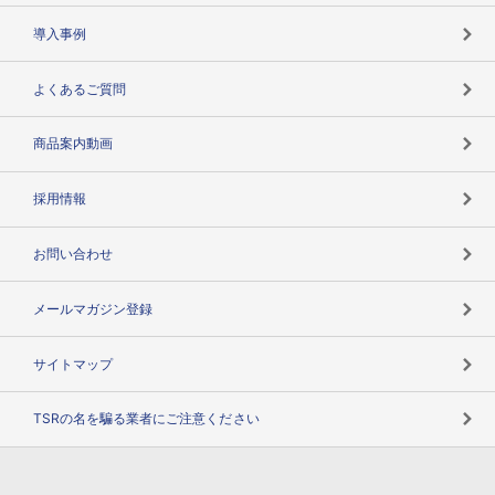
海外取引のノウハウ
パートナー体制
導入事例
企業データの有効活用
マルチステークホルダー
よくあるご質問
コンプライアンスチェック
商品案内動画
用語辞典
採用情報
お問い合わせ
メールマガジン登録
サイトマップ
TSRの名を騙る業者にご注意ください