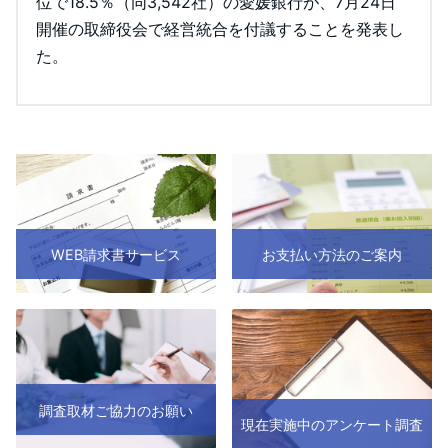
位で18.5％（同3,542社）の愛媛銀行が、7月24日
開催の取締役会で経営統合を付議することを発表し
た。
WEB請求書サービス
お支払い方法のご案内
調査取材ご協力のお願い
現在実施中のアンケート調査