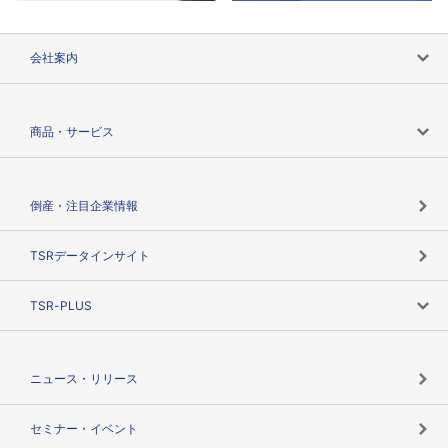
会社案内
会社案内トップ
商品・サービス
会社概要
カテゴリで探す
倒産・注目企業情報
TSRのビジョン
目的で探す
TSRデータインサイト
創業のあゆみ
ニーズで探す
TSR-PLUS
TSRのCSR
役割で探す
TSR-PLUSトップ
支社店一覧
ニュース・リリース
失敗しない与信管理とは
決算情報
セミナー・イベント