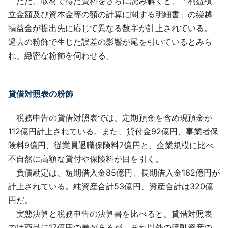
ただ、取材で得た資料をさらに読み解くと、「利益積
立金額及び資本金等の額の計算に関する明細書」の繰越
損益金が提出先に応じて異なる数字が計上されている。
過去の粉飾で生じた誤差の影響が尾を引いているとみら
れ、緻密な粉飾を伺わせる。
貸借対照表の粉飾
税務申告の貸借対照表では、定期預金を含め現預金が
112億円計上されている。また、貸付金92億円、事業者保
険料9億円、従業員退職保険料7億円と、企業規模に比べ
不自然に高額な貸付や保険料が目を引く。
負債勘定は、短期借入金85億円、長期借入金162億円が
計上されている。純資産合計53億円、資産合計は320億
円だ。
実態決算と税務申告の決算書を比べると、貸借対照表
では商品に17億円の差があるが、それ以外の流動資産の