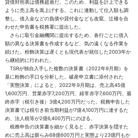
貸借対照表は債務超過だ。このため、利益を計上できる
ように売上高を嵩上げする。これに連動して仕入額も調
整し、借入金などの負債や貸付金なども改竄、辻褄を合
わせた申告書を税務署に提出した。
さらに取引金融機関に提出するため、各行ごとに借入
額の異なる決算書を作成するなど、気の遠くなる作業を
続けた。粉飾決算は遅くとも現代表が就任した2003年か
ら継続的に行われた。
TSRが独自入手した複数の決算書（2022年9月期）を
基に粉飾の手口を分析した。破産申立書に添付された
「実態決算」によると、2022年9月期は、売上高45億
1,600万円、営業赤字7,200万円、経常赤字7,600万円、最
終赤字（税引き後）3億4,200万円だった。税務申告した
決算書では税引き前当期利益が7億4,100万円に達するた
め、法人税等が2億6,400万円にのぼる。
税務申告の決算書を細かく見ると、赤字決算を隠すた
めに売上高は膨らみ68億600万円と実態より23億円もか