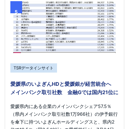
5
TSRデータインサイト
愛媛県のいよぎんHDと愛媛銀が経営統合へ
メインバンク取引社数 金融Gでは国内21位に
愛媛県内にある企業のメインバンクシェア57.5％
（県内メインバンク取引社数1万966社）の伊予銀行
を傘下に持ついよぎんホールディングスと、県内2