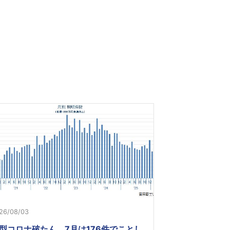
26/08/03
型コロナ破たん、7月は176件でことし