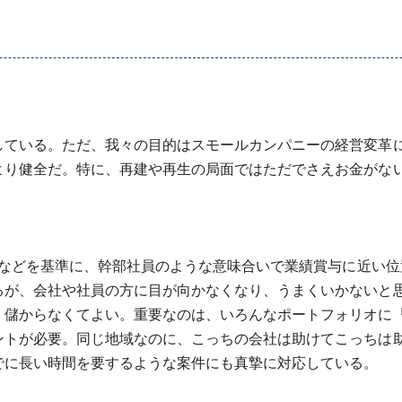
ている。ただ、我々の目的はスモールカンパニーの経営変革
より健全だ。特に、再建や再生の局面ではただでさえお金がな
成などを基準に、幹部社員のような意味合いで業績賞与に近い
るが、会社や社員の方に目が向かなくなり、うまくいかないと
儲からなくてよい。重要なのは、いろんなポートフォリオに
ントが必要。同じ地域なのに、こっちの会社は助けてこっちは
でに長い時間を要するような案件にも真摯に対応している。