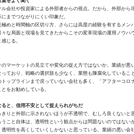
言葉をよく聞く
ル会社や投資家による外部者からの視点。だから、外部から
革にまでつながりにくい印象だ。
極めと時間軸の区切り方、さらには高度の経験を有するメン
様々な局面と現場を見てきたからこその変革現場の運用ノウハ
と感じる。
のマーケットの見立てや変化の捉え方ではないか。業績が悪
なっており、戦略の選択肢も少なく、業態も陳腐化しているこ
トップラインまで戻っていない会社も多く、「アフターコロナは
ことをお勧めしている。
なると、信用不安として捉えられがちだ
きりと外部に示されないほうが不透明で、むしろ良くないと
らうこと自体は、透明性という観点からは問題ないのではない
透明性を高くしていくしかないと思っている。業績の悪い会