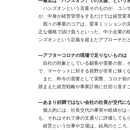
―最近は「ハンズオン」での支援、という
ハンズオンという言葉そのものが、コンサ
が、中身が経営管理をするだけでは経営変
我々の事業のコアは、変革ミッションの見
正な価格で請け負うといった、中小企業の
ンズオンという定義を超えたアプローチだ
―アフターコロナの現場で足りないものは
自社の対象としている顧客や需要の形、そ
で、マーケットに対する視野が非常に狭く
また、昨今の需要として実際、コロナ前の
踏まえた経営戦略や事業計画に仕切り直す
―あまり好調ではない会社の社長が交代に
個人的には、社長交代の事実や経緯がはっ
も、それはそれで身の丈通りに評価しても
経営という仕事や立場は、結局のところ、